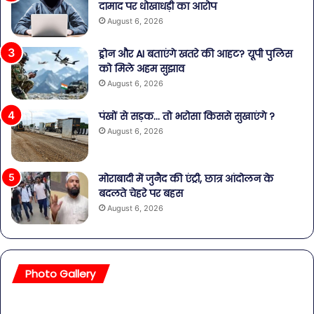
दामाद पर धोखाधड़ी का आरोप
August 6, 2026
ड्रोन और AI बताएंगे खतरे की आहट? यूपी पुलिस
को मिले अहम सुझाव
August 6, 2026
पंखों से सड़क… तो भरोसा किससे सुखाएंगे ?
August 6, 2026
मोराबादी में जुनैद की एंट्री, छात्र आंदोलन के
बदलते चेहरे पर बहस
August 6, 2026
Photo Gallery
सावधान!
बॉल