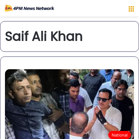
M
Saif Ali Khan
National