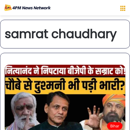
M
samrat chaudhary
Bihar