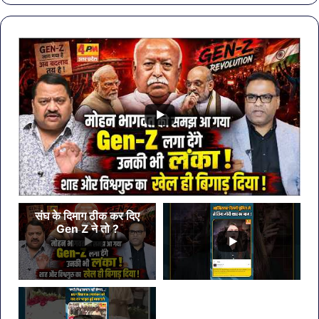
मेहंदी
रई
डिजाइन
एक्ट
से
पहल
ठुक
4
बड़ी
फिल्
संघ के दिमाग ठीक कर दिए
Gen Z ने तो ?