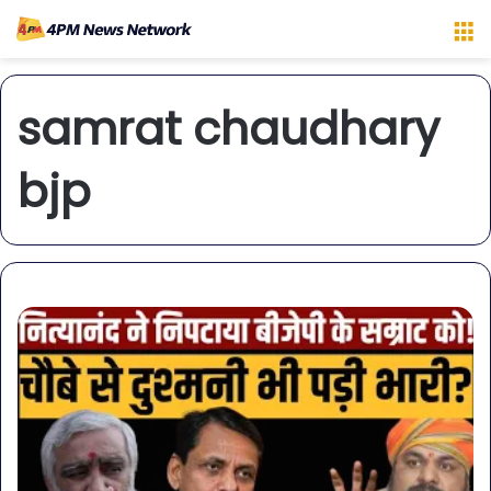
M
samrat chaudhary
bjp