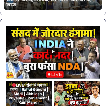
कदम
कमीशन
में
की
शा
पहली
करें
बैठक,
ये
केजरीवाल–
7
मान
सब्ज
का
बड़ा
कदम
LIVE: संसद में जमकर
हंगामा! | Rahul Gandhi |
Modi | Akhilesh |
Priyanka | Parliament |
Ram Mandir