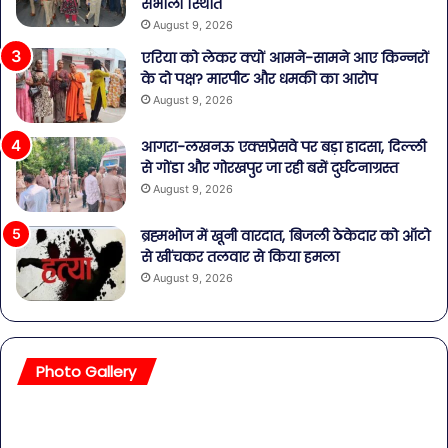
संभाली स्थिति
August 9, 2026
एरिया को लेकर क्यों आमने-सामने आए किन्नरों
के दो पक्ष? मारपीट और धमकी का आरोप
August 9, 2026
आगरा-लखनऊ एक्सप्रेसवे पर बड़ा हादसा, दिल्ली
से गोंडा और गोरखपुर जा रही बसें दुर्घटनाग्रस्त
August 9, 2026
ब्रह्मभोज में खूनी वारदात, बिजली ठेकेदार को ऑटो
से खींचकर तलवार से किया हमला
August 9, 2026
Photo Gallery
सावधान!
बॉल
बोतलबंद
की