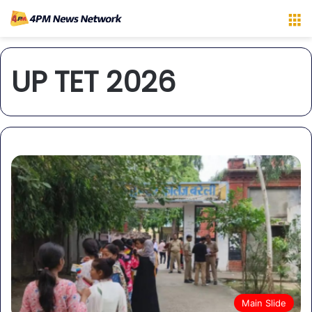
M
UP TET 2026
Main Slide