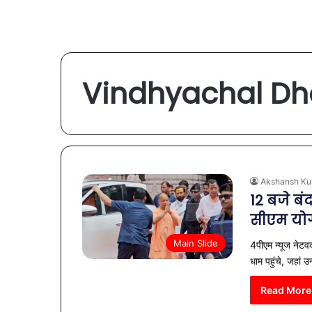
Vindhyachal Dh
Akshansh Ku
12 बजे बं
सीएम योग
Main Slide
4पीएम न्यूज नेटवर्
धाम पहुंचे, जहां उन
Read More