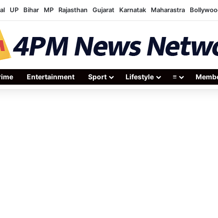
al
UP
Bihar
MP
Rajasthan
Gujarat
Karnatak
Maharastra
Bollywoo
rime
Entertainment
Sport
Lifestyle
≡
Membe