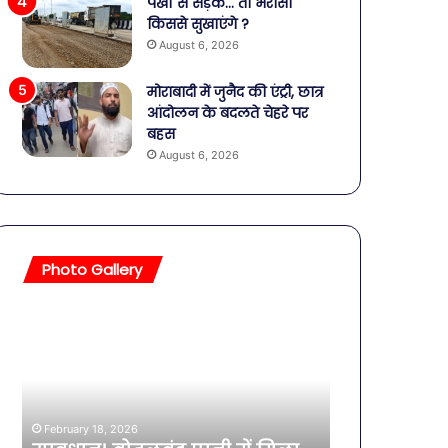
पंखों से सड़क… तो भरोसा
किससे सुखाएंगे ?
August 6, 2026
मोराबादी में जुनैद की एंट्री, छात्र
आंदोलन के बदलते चेहरे पर
बहस
August 6, 2026
Photo Gallery
सावधान!
बॉलीवुड
बोतलबंद
की
पानी
तलाकशुदा
में
हसीनाएं,
मिला
इतने
खतरनाक
साल
February 18, 2026
बैक्टीरिया,
की