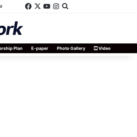
Facebook
X
YouTube
Instagram
Search for
d
rship Plan
E-paper
Photo Gallery
Video