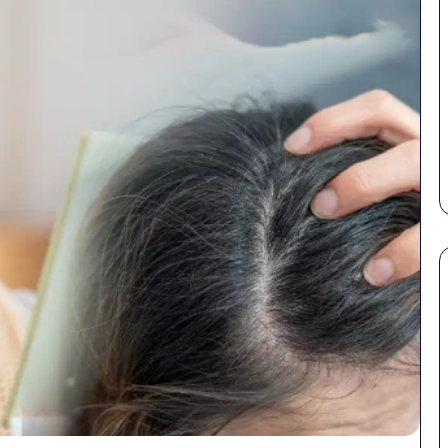
पेट
सावधान!
की
बोतलबंद
समस्याओं
पानी
से
में
बचना
मिला
है?
खतरनाक
 पहल: SAS