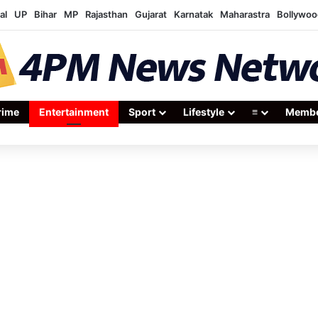
al
UP
Bihar
MP
Rajasthan
Gujarat
Karnatak
Maharastra
Bollywoo
rime
Entertainment
Sport
Lifestyle
≡
Membe