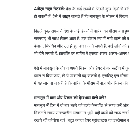
नगर
नगर में ट्रेडर्स कमीशन 
4पीएम न्यूज नेटवर्क:
देश के कई राज्यों में पिछले कुछ दिनों से 
में
बैठक, केजरीवाल–मान क
ट्रेडर्स
हो सकती हैं. ऐसे में आइए जानते हैं कि मानसून के मौसम में स्कि
कदम
कमीशन
की
पिछले कुछ समय से देश के कई हिस्सों में बारिश का मौसम बना हुआ 
पहली
समस्याएं भी साथ लेकर आता है. इस दौरान हवा में नमी बढ़ने की
बैठक,
बेजान, चिपचिपे और उलझे हुए नजर आने लगते हैं. कई लोगों को इस म
केजरीवाल–
मान
भी होने लगती हैं. हालांकि हर व्यक्ति में इसका असर अलग-अलग 
का
बड़ा
ऐसे में मानसून के दौरान अपने स्किन और हेयर केयर रूटीन मे
कदम
ध्यान न दिया जाए, तो ये परेशानी बढ़ सकती है. इसलिए इस मौसम 
में यह जानना जरूरी है कि बारिश के मौसम में बाल और स्किन क
मानसून में बाल और स्किन की देखभाल कैसे करें?
मानसून में दिन में दो बार चेहरे को हल्के फेसवॉश से साफ करें 
निकलते समय सनस्क्रीन लगाना न भूलें. वहीं बालों को साफ रखने
रखने की कोशिश करें. बहुत ज्यादा हेयर प्रोडक्ट्स का इस्तेमाल कर