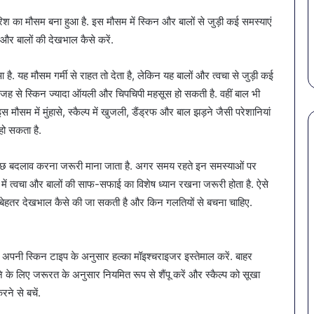
March 30, 2026
Febr
गर्मियों
बैक्टीरिया,
की पहली
पेट की समस्याओं से बचना है?
साव
बारिश का मौसम बना हुआ है. इस मौसम में स्किन और बालों से जुड़ी कई समस्याएं
में
गोरखपुर
ा बड़ा
गर्मियों में डाइट में शामिल करें ये 7
खतर
डाइट
की
न और बालों की देखभाल कैसे करें.
सब्जियां
4 क
में
4
शामिल
कंपनियों
है. यह मौसम गर्मी से राहत तो देता है, लेकिन यह बालों और त्वचा से जुड़ी कई
करें
के
 वजह से स्किन ज्यादा ऑयली और चिपचिपी महसूस हो सकती है. वहीं बाल भी
ये
पानी
ौसम में मुंहासे, स्कैल्प में खुजली, डैंड्रफ और बाल झड़ने जैसी परेशानियां
7
पर
सब्जियां
लगी
हो सकता है.
रोक
ं कुछ बदलाव करना जरूरी माना जाता है. अगर समय रहते इन समस्याओं पर
में त्वचा और बालों की साफ-सफाई का विशेष ध्यान रखना जरूरी होता है. ऐसे
ी बेहतर देखभाल कैसे की जा सकती है और किन गलतियों से बचना चाहिए.
और अपनी स्किन टाइप के अनुसार हल्का मॉइश्चराइजर इस्तेमाल करें. बाहर
 के लिए जरूरत के अनुसार नियमित रूप से शैंपू करें और स्कैल्प को सूखा
ने से बचें.