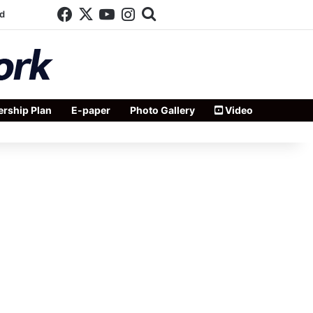
Facebook
X
YouTube
Instagram
Search for
d
rship Plan
E-paper
Photo Gallery
Video