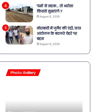
पंखों से सड़क… तो भरोसा
किससे सुखाएंगे ?
August 6, 2026
मोराबादी में जुनैद की एंट्री, छात्र
आंदोलन के बदलते चेहरे पर
बहस
August 6, 2026
Photo Gallery
बॉलीवुड
की
तलाकशुदा
हसीनाएं,
इतने
साल