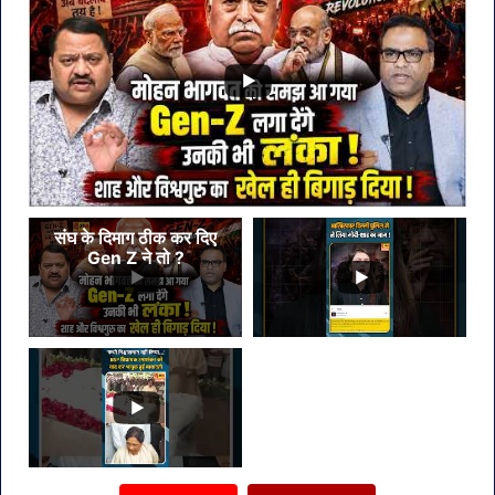
ठुकराई
4
बड़ी
फिल्में
संघ के दिमाग ठीक कर दिए
Gen Z ने तो ?