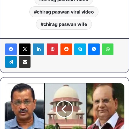
chirag paswan viral video
chirag paswan wife
LinkedIn
Pinterest
Reddit
Skype
Messenger
WhatsA
Telegram
Share via Email