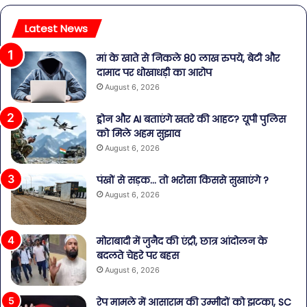
Latest News
मां के खाते से निकले 80 लाख रुपये, बेटी और
दामाद पर धोखाधड़ी का आरोप
August 6, 2026
ड्रोन और AI बताएंगे खतरे की आहट? यूपी पुलिस
को मिले अहम सुझाव
August 6, 2026
पंखों से सड़क… तो भरोसा किससे सुखाएंगे ?
August 6, 2026
मोराबादी में जुनैद की एंट्री, छात्र आंदोलन के
बदलते चेहरे पर बहस
August 6, 2026
रेप मामले में आसाराम की उम्मीदों को झटका, SC