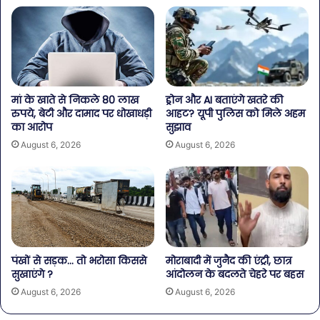
मां के खाते से निकले 80 लाख
ड्रोन और AI बताएंगे खतरे की
रुपये, बेटी और दामाद पर धोखाधड़ी
आहट? यूपी पुलिस को मिले अहम
का आरोप
सुझाव
August 6, 2026
August 6, 2026
पंखों से सड़क… तो भरोसा किससे
मोराबादी में जुनैद की एंट्री, छात्र
सुखाएंगे ?
आंदोलन के बदलते चेहरे पर बहस
August 6, 2026
August 6, 2026