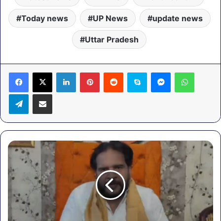
Today news
UP News
update news
Uttar Pradesh
LinkedIn
Pinterest
Reddit
Skype
Messenger
WhatsA
Telegram
Share via Email