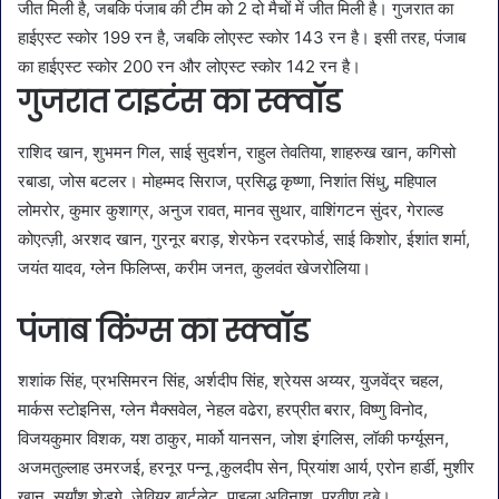
जीत मिली है, जबकि पंजाब की टीम को 2 दो मैचों में जीत मिली है। गुजरात का
हाईएस्ट स्कोर 199 रन है, जबकि लोएस्ट स्कोर 143 रन है। इसी तरह, पंजाब
का हाईएस्ट स्कोर 200 रन और लोएस्ट स्कोर 142 रन है।
गुजरात टाइटंस का स्क्वॉड
राशिद खान, शुभमन गिल, साई सुदर्शन, राहुल तेवतिया, शाहरुख खान, कगिसो
रबाडा, जोस बटलर। मोहम्मद सिराज, प्रसिद्ध कृष्णा, निशांत सिंधु, महिपाल
लोमरोर, कुमार कुशाग्र, अनुज रावत, मानव सुथार, वाशिंगटन सुंदर, गेराल्ड
कोएत्ज़ी, अरशद खान, गुरनूर बराड़, शेरफेन रदरफोर्ड, साई किशोर, ईशांत शर्मा,
जयंत यादव, ग्लेन फिलिप्स, करीम जनत, कुलवंत खेजरोलिया।
पंजाब किंग्स का स्क्वॉड
शशांक सिंह, प्रभसिमरन सिंह, अर्शदीप सिंह, श्रेयस अय्यर, युजवेंद्र चहल,
मार्कस स्टोइनिस, ग्लेन मैक्सवेल, नेहल वढेरा, हरप्रीत बरार, विष्णु विनोद,
विजयकुमार विशक, यश ठाकुर, मार्को यानसन, जोश इंगलिस, लॉकी फर्ग्यूसन,
अजमतुल्लाह उमरजई, हरनूर पन्नू ,कुलदीप सेन, प्रियांश आर्य, एरोन हार्डी, मुशीर
खान, सूर्यांश शेडगे, जेवियर बार्टलेट, पाइला अविनाश, प्रवीण दुबे।