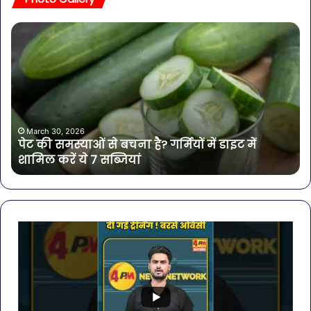
पेट
सा
की
बोत
समस्याओं
पान
से
में
बचना
मिल
है?
खत
गर्मियों
बैक्
में
गोर
March 30, 2026
पेट की समस्याओं से बचना है? गर्मियों में डाइट में
डाइट
की
शामिल करें ये 7 सब्जियां
में
4
शामिल
कंप
करें
के
ये
पान
7
पर
सब्जियां
लग
रो