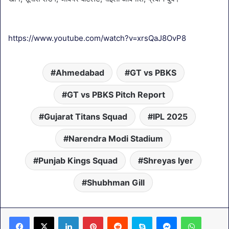
https://www.youtube.com/watch?v=xrsQaJ8OvP8
Ahmedabad
GT vs PBKS
GT vs PBKS Pitch Report
Gujarat Titans Squad
IPL 2025
Narendra Modi Stadium
Punjab Kings Squad
Shreyas Iyer
Shubhman Gill
LinkedIn
Pinterest
Reddit
Skype
Messenger
WhatsA