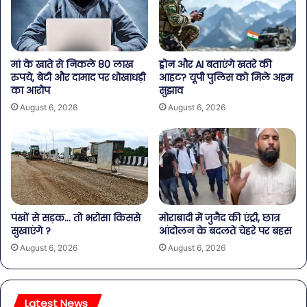
मां के खाते से निकले 80 लाख
ड्रोन और AI बताएंगे खतरे की
रुपये, बेटी और दामाद पर धोखाधड़ी
आहट? यूपी पुलिस को मिले अहम
का आरोप
सुझाव
August 6, 2026
August 6, 2026
पंखों से सड़क… तो भरोसा किससे
मोराबादी में जुनैद की एंट्री, छात्र
सुखाएंगे ?
आंदोलन के बदलते चेहरे पर बहस
August 6, 2026
August 6, 2026
Latest News