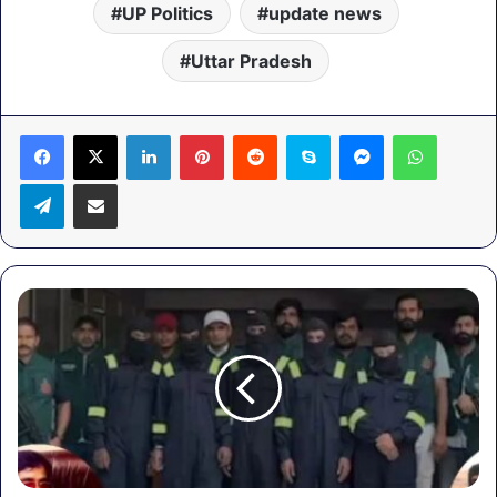
UP Politics
update news
Uttar Pradesh
LinkedIn
Pinterest
Reddit
Skype
Messenger
WhatsA
Telegram
Share via Email