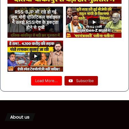
RSS-BJP की राहे हो गई
जुदा,मोदी पोलिटिकल सर्वाइवल
में उलझे,RSS देश के इकट्ठा
होने से दुखी
Load More...
Subscribe
About us