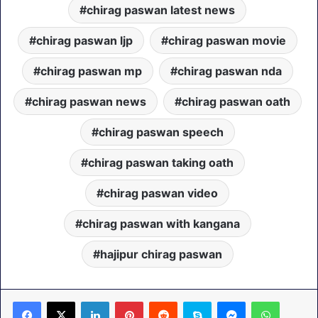
chirag paswan latest news
chirag paswan ljp
chirag paswan movie
chirag paswan mp
chirag paswan nda
chirag paswan news
chirag paswan oath
chirag paswan speech
chirag paswan taking oath
chirag paswan video
chirag paswan with kangana
hajipur chirag paswan
LinkedIn
Pinterest
Reddit
Skype
Messenger
WhatsA