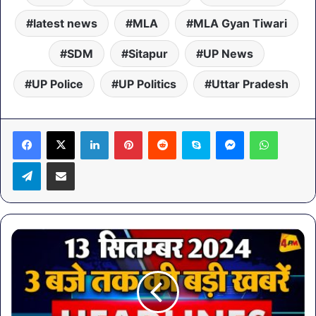
latest news
MLA
MLA Gyan Tiwari
SDM
Sitapur
UP News
UP Police
UP Politics
Uttar Pradesh
LinkedIn
Pinterest
Reddit
Skype
Messenger
WhatsA
Telegram
Share via Email