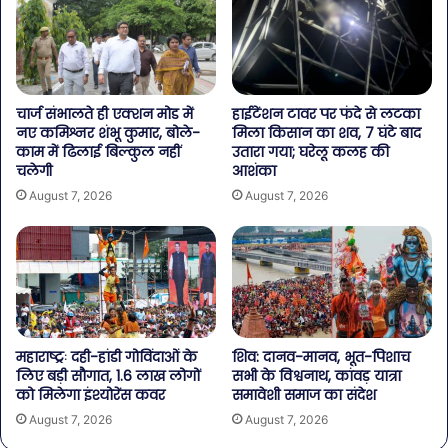
चार्ज संभालते ही एक्शन मोड में
हाईटेंशन टावर पर फंदे से लटका
नए कमिश्नर शंभू कुमार, बोले-
मिला किसान का शव, 7 घंटे बाद
काम में ढिलाई बिल्कुल नहीं
उतारा गया; घरेलू कलह की
चलेगी
आशंका
August 7, 2026
August 7, 2026
महाराष्ट्रः दही-हांडी गोविंदाओं के
शिव: दानव-मानव, भूत-पिशाच
लिए बड़ी सौगात, 1.6 लाख लोगों
सभी के विश्वनाथ, कांवड़ यात्रा
को मिलेगा इंश्योरेंस कवर
समावेशी समाज का संदेश
August 7, 2026
August 7, 2026