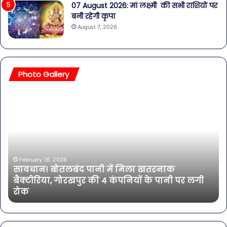
07 August 2026: मां लक्ष्मी की सभी राशियों पर
बनी रहेगी कृपा
August 7, 2026
Photo Gallery
बॉलीवुड
की
तलाकशुदा
हसीनाएं,
इतने
साल
की
 मिला खतरनाक
एक्ट्रेस
February 11, 2026
पनियों के पानी पर लगी
बॉलीवुड की तलाकशुदा हसीनाएं, इ
भी
भी शामिल
शामिल