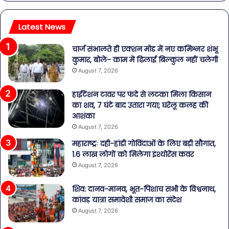
Latest News
चार्ज संभालते ही एक्शन मोड में नए कमिश्नर शंभू
कुमार, बोले- काम में ढिलाई बिल्कुल नहीं चलेगी
August 7, 2026
हाईटेंशन टावर पर फंदे से लटका मिला किसान
का शव, 7 घंटे बाद उतारा गया; घरेलू कलह की
आशंका
August 7, 2026
महाराष्ट्रः दही-हांडी गोविंदाओं के लिए बड़ी सौगात,
1.6 लाख लोगों को मिलेगा इंश्योरेंस कवर
August 7, 2026
शिव: दानव-मानव, भूत-पिशाच सभी के विश्वनाथ,
कांवड़ यात्रा समावेशी समाज का संदेश
August 7, 2026