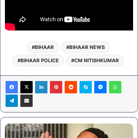
BIHAAR
BIHAAR NEWS
BIHAAR POLICE
CM NITISHKUMAR
LinkedIn
Pinterest
Reddit
Skype
Messenger
WhatsA
Telegram
Share via Email