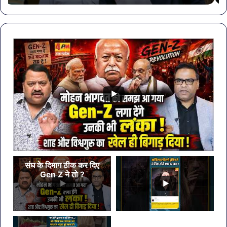
की
शा
पहली
करें
बैठक,
ये
केजरीवाल–
7
मान
सब्ज
का
बड़ा
कदम
संघ के दिमाग ठीक कर दिए
Gen Z ने तो ?