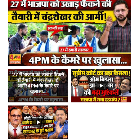
लगी
रोक
27 में भाजपा को उखाड़ फेंकने
कीतैयारी में चंद्रशेखर की
आर्मी!4PM के कैमरे पर
खुलासा…