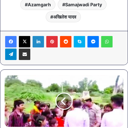
Azamgarh
Samajwadi Party
अखिलेश यादव
LinkedIn
Pinterest
Reddit
Skype
Messenger
WhatsA
Telegram
Share via Email