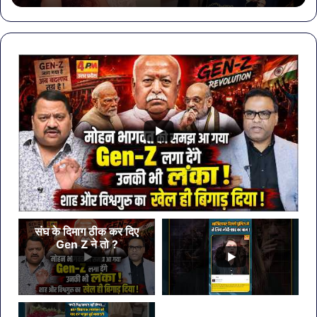
खा
मेहं
डि
संघ के दिमाग ठीक कर दिए
Gen Z ने तो ?