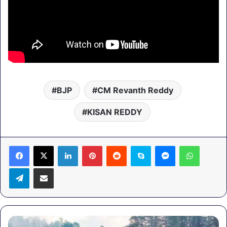
BJP
CM Revanth Reddy
KISAN REDDY
LinkedIn
Pinterest
Reddit
Skype
Messenger
WhatsA
Telegram
Share via Email