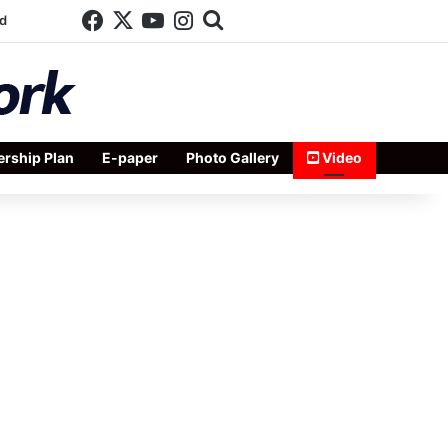
Facebook
X
YouTube
Instagram
Search for
d
rship Plan
E-paper
Photo Gallery
Video