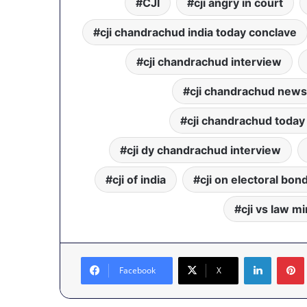
नगर
CJI
cji angry in court
नगर में ट्रेडर्
में
बैठक, केजरीवा
ट्रेडर्स
cji chandrachud india today conclave
कदम
कमीशन
की
cji chandrachud interview
पहली
बैठक,
cji chandrachud news
केजरीवाल–
मान
cji chandrachud toda
का
बड़ा
cji dy chandrachud interview
कदम
cji of india
cji on electoral bon
cji vs law mi
LinkedIn
Facebook
X