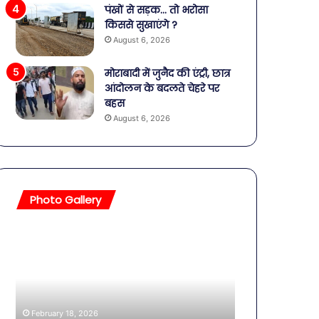
पंखों से सड़क… तो भरोसा
किससे सुखाएंगे ?
August 6, 2026
मोराबादी में जुनैद की एंट्री, छात्र
आंदोलन के बदलते चेहरे पर
बहस
August 6, 2026
Photo Gallery
सावधान!
बॉलीवुड
बोतलबंद
की
पानी
तलाकशुदा
में
हसीनाएं,
मिला
इतने
खतरनाक
साल
February 18, 2026