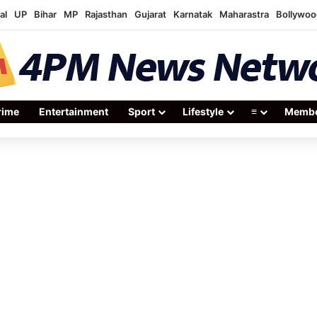
al
UP
Bihar
MP
Rajasthan
Gujarat
Karnatak
Maharastra
Bollywoo
rime
Entertainment
Sport
Lifestyle
≡
Membe