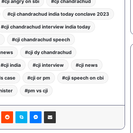
गर्मियों
cji angry on sbi
cji chandrachud
स कमीशन की पहली
पेट की समस्याओं से बचना है?
में
ल–मान का बड़ा
गर्मियों में डाइट में शामिल करें ये 7
डाइट
cji chandrachud india today conclave 2023
सब्जियां
में
शामिल
cji chandrachud interview india today
करें
ये
cji chandrachud speech
7
सब्जियां
y news
cji dy chandrachud
cji india
cji interview
cji news
ds case
cji or pm
cji speech on cbi
nister
pm vs cji
Pinterest
Reddit
Skype
Messenger
Share via Email