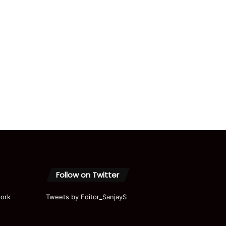
Follow on Twitter
ork
Tweets by Editor_SanjayS