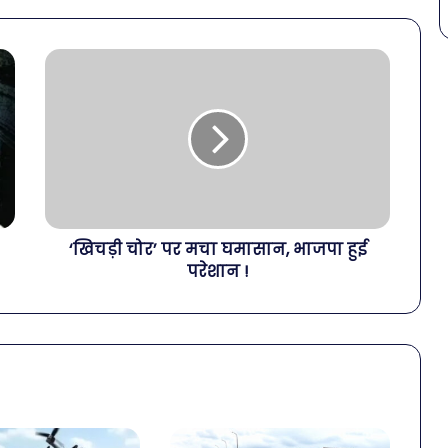
‘खिचड़ी चोर’ पर मचा घमासान, भाजपा हुई
परेशान !