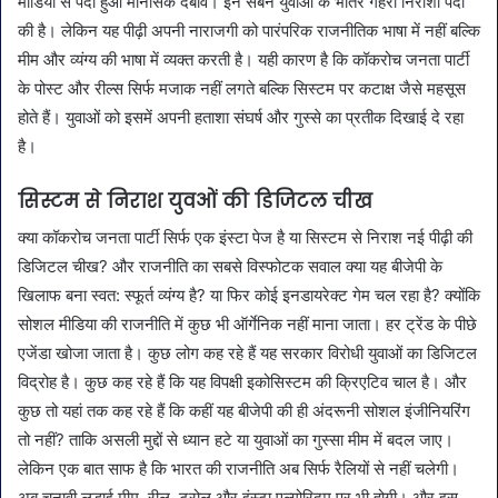
मीडिया से पैदा हुआ मानसिक दबाव। इन सबने युवाओं के भीतर गहरी निराशा पैदा
की है। लेकिन यह पीढ़ी अपनी नाराजगी को पारंपरिक राजनीतिक भाषा में नहीं बल्कि
मीम और व्यंग्य की भाषा में व्यक्त करती है। यही कारण है कि कॉकरोच जनता पार्टी
के पोस्ट और रील्स सिर्फ मजाक नहीं लगते बल्कि सिस्टम पर कटाक्ष जैसे महसूस
होते हैं। युवाओं को इसमें अपनी हताशा संघर्ष और गुस्से का प्रतीक दिखाई दे रहा
है।
सिस्टम से निराश युवओं की डिजिटल चीख
क्या कॉकरोच जनता पार्टी सिर्फ एक इंस्टा पेज है या सिस्टम से निराश नई पीढ़ी की
डिजिटल चीख? और राजनीति का सबसे विस्फोटक सवाल क्या यह बीजेपी के
खिलाफ बना स्वत: स्फूर्त व्यंग्य है? या फिर कोई इनडायरेक्ट गेम चल रहा है? क्योंकि
सोशल मीडिया की राजनीति में कुछ भी ऑर्गेनिक नहीं माना जाता। हर ट्रेंड के पीछे
एजेंडा खोजा जाता है। कुछ लोग कह रहे हैं यह सरकार विरोधी युवाओं का डिजिटल
विद्रोह है। कुछ कह रहे हैं कि यह विपक्षी इकोसिस्टम की क्रिएटिव चाल है। और
कुछ तो यहां तक कह रहे हैं कि कहीं यह बीजेपी की ही अंदरूनी सोशल इंजीनियरिंग
तो नहीं? ताकि असली मुद्दों से ध्यान हटे या युवाओं का गुस्सा मीम में बदल जाए।
लेकिन एक बात साफ है कि भारत की राजनीति अब सिर्फ रैलियों से नहीं चलेगी।
अब चुनावी लड़ाई मीम, रील, ट्रोल और इंस्टा एल्गोरिद्म पर भी होगी। और इस