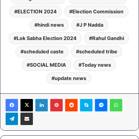
ELECTION 2024
Election Commission
hindi news
J P Nadda
Lok Sabha Election 2024
Rahul Gandhi
scheduled caste
scheduled tribe
SOCIAL MEDIA
Today news
update news
LinkedIn
Pinterest
Reddit
Skype
Messenger
WhatsA
Telegram
Share via Email