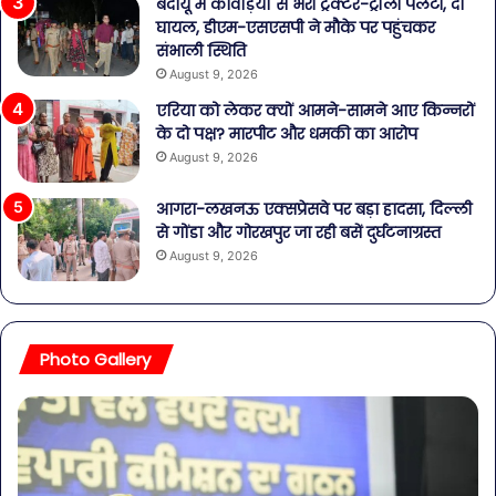
बदायूँ में कांवड़ियों से भरी ट्रैक्टर-ट्रॉली पलटी, दो
घायल, डीएम-एसएसपी ने मौके पर पहुंचकर
संभाली स्थिति
August 9, 2026
एरिया को लेकर क्यों आमने-सामने आए किन्नरों
के दो पक्ष? मारपीट और धमकी का आरोप
August 9, 2026
आगरा-लखनऊ एक्सप्रेसवे पर बड़ा हादसा, दिल्ली
से गोंडा और गोरखपुर जा रही बसें दुर्घटनाग्रस्त
August 9, 2026
Photo Gallery
व्यापारियों
पेट
को
की
राहत
समस
की
से