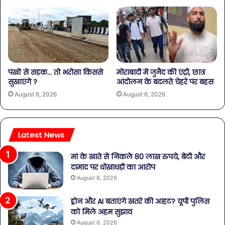
पंखों से सड़क… तो भरोसा किससे
मोराबादी में जुनैद की एंट्री, छात्र
सुखाएंगे ?
आंदोलन के बदलते चेहरे पर बहस
August 6, 2026
August 6, 2026
Latest News
मां के खाते से निकले 80 लाख रुपये, बेटी और
दामाद पर धोखाधड़ी का आरोप
August 6, 2026
ड्रोन और AI बताएंगे खतरे की आहट? यूपी पुलिस
को मिले अहम सुझाव
August 6, 2026