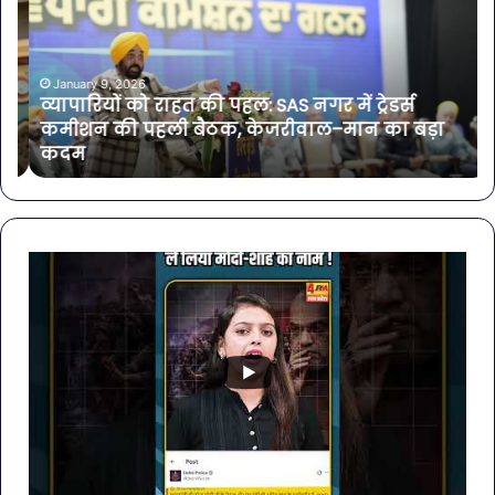
की
से
पहल:
बच
SAS
है?
नगर
गर्मि
January 9, 2026
व्यापारियों को राहत की पहल: SAS नगर में ट्रेडर्स
में
में
कमीशन की पहली बैठक, केजरीवाल–मान का बड़ा
ट्रेडर्स
डा
कदम
कमीशन
में
की
शा
पहली
करें
बैठक,
ये
केजरीवाल–
7
मान
सब्ज
का
बड़ा
कदम