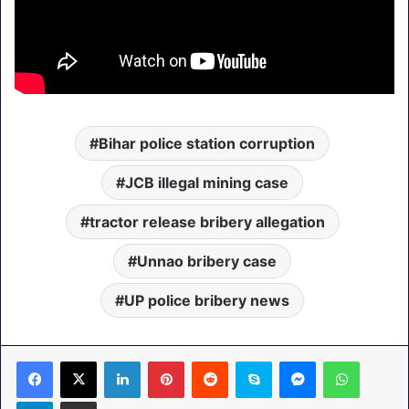
Bihar police station corruption
JCB illegal mining case
tractor release bribery allegation
Unnao bribery case
UP police bribery news
LinkedIn
Pinterest
Reddit
Skype
Messenger
WhatsA
Telegram
Share via Email