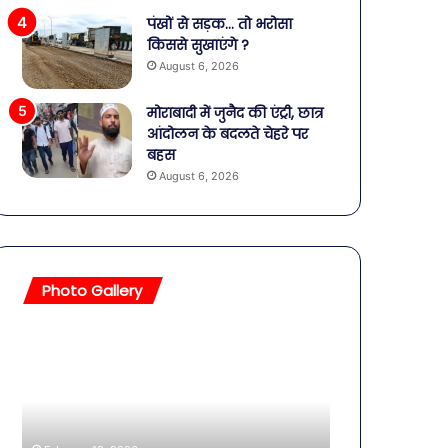
पंखों से सड़क… तो भरोसा
किससे सुखाएंगे ?
August 6, 2026
मोराबादी में जुनैद की एंट्री, छात्र
आंदोलन के बदलते चेहरे पर
बहस
August 6, 2026
Photo Gallery
बॉलीवुड
की
तलाकशुदा
हसीनाएं,
इतने
साल