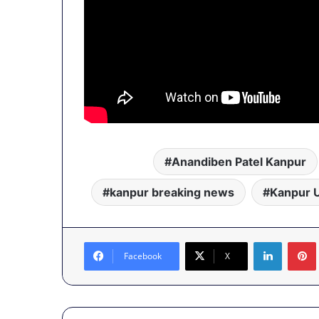
Anandiben Patel Kanpur
kanpur breaking news
Kanpur U
LinkedIn
Facebook
X