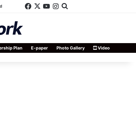
Facebook
X
YouTube
Instagram
Search for
d
rship Plan
E-paper
Photo Gallery
Video