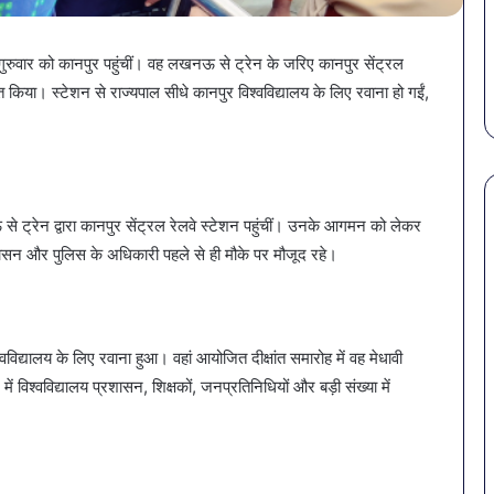
March 30, 2026
February 18, 202
गर्मियों
बैक्टीरिया,
पेट की समस्याओं से बचना है?
सावधान! बोत
में
गोरखपुर
गर्मियों में डाइट में शामिल करें ये 7
खतरनाक बैक
डाइट
की
ुरुवार को कानपुर पहुंचीं। वह लखनऊ से ट्रेन के जरिए कानपुर सेंट्रल
सब्जियां
4 कंपनियों 
में
4
त किया। स्टेशन से राज्यपाल सीधे कानपुर विश्वविद्यालय के लिए रवाना हो गईं,
शामिल
कंपनियों
करें
के
ये
पानी
7
पर
सब्जियां
लगी
रोक
े ट्रेन द्वारा कानपुर सेंट्रल रेलवे स्टेशन पहुंचीं। उनके आगमन को लेकर
ासन और पुलिस के अधिकारी पहले से ही मौके पर मौजूद रहे।
विद्यालय के लिए रवाना हुआ। वहां आयोजित दीक्षांत समारोह में वह मेधावी
 विश्वविद्यालय प्रशासन, शिक्षकों, जनप्रतिनिधियों और बड़ी संख्या में