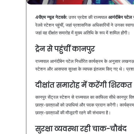
नगर
नगर में ट्रेडर्स कमीशन की पहली
में
बैठक, केजरीवाल–मान का बड़ा
ट्रेडर्स
4पीएम न्यूज नेटवर्क:
उत्तर प्रदेश की राज्यपाल
आनंदीबेन पटेल
ग
कदम
कमीशन
रेलवे स्टेशन पहुंचीं, जहां प्रशासनिक अधिकारियों ने उनका स्वाग
की
जहां वह दीक्षांत समारोह में मुख्य अतिथि के रूप में शामिल होंगी।
पहली
बैठक,
ट्रेन से पहुंचीं कानपुर
केजरीवाल–
मान
का
राज्यपाल आनंदीबेन पटेल निर्धारित कार्यक्रम के अनुसार लखनऊ स
बड़ा
स्टेशन और आसपास सुरक्षा के व्यापक इंतजाम किए गए थे। प्रश
कदम
दीक्षांत समारोह में करेंगी शिरकत
कानपुर सेंट्रल स्टेशन से राज्यपाल का काफिला सीधे कानपुर विश्व
छात्र-छात्राओं को उपाधियां और पदक प्रदान करेंगी। कार्यक्रम में
छात्र-छात्राओं की मौजूदगी रहने की संभावना है।
सुरक्षा व्यवस्था रही चाक-चौबंद