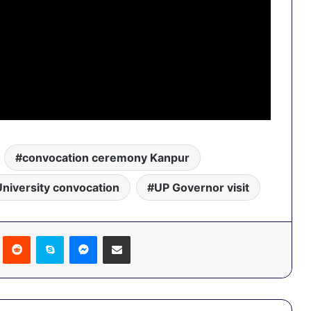
convocation ceremony Kanpur
niversity convocation
UP Governor visit
Pinterest
Reddit
Skype
Messenger
Share via Email