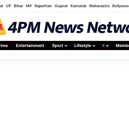
al
UP
Bihar
MP
Rajasthan
Gujarat
Karnatak
Maharastra
Bollywoo
rime
Entertainment
Sport
Lifestyle
≡
Membe