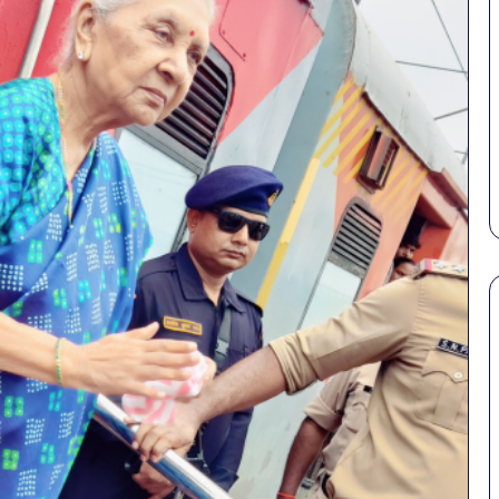
पेट
सावधान!
की
बोतलबंद
समस्याओं
पानी
से
में
बचना
मिला
है?
खतरनाक
S