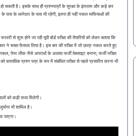
है?
 सकती है। इसके साथ ही प्रश्नपत्रों के सुरक्षा के इंतजाम और कड़े कर
राहत की पहल: SAS
March 30, 2026
गर्मियों
द्र के पास के थानेदार के पास भी रहेगी, इतना ही नहीं नकल माफियाओं की
स कमीशन की पहली
पेट की समस्याओं से बचना है?
में
ल–मान का बड़ा
गर्मियों में डाइट में शामिल करें ये 7
डाइट
सब्जियां
में
ी से शुरू होने जा रही यूपी बोर्ड परीक्षा की तैयारियों को लेकर बताया कि
शामिल
करें
ार ने सख्त फैसला लिया है। इस बार की परीक्षा में जो छात्र नकल करते हुए
ये
ं नकल, पेपर लीक जैसे अपराधों के अलावा फर्जी वेबसाइट बनाना, फर्जी परीक्षा
7
ो वास्तविक प्रश्न पत्र के रूप में संबंधित परीक्षा से पहले प्रसारित करना भी
सब्जियां
 वालों को कड़ी सजा मिलेगी।
र्माना भी शामिल है।
िया जाएगा।