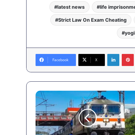
latest news
life imprisonm
Strict Law On Exam Cheating
yog
LinkedIn
Facebook
X