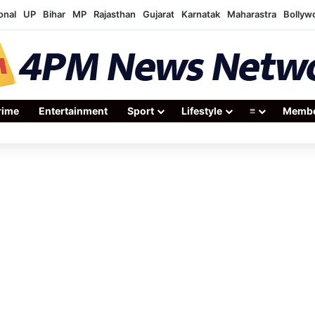
onal
UP
Bihar
MP
Rajasthan
Gujarat
Karnatak
Maharastra
Bollyw
rime
Entertainment
Sport
Lifestyle
≡
Membe