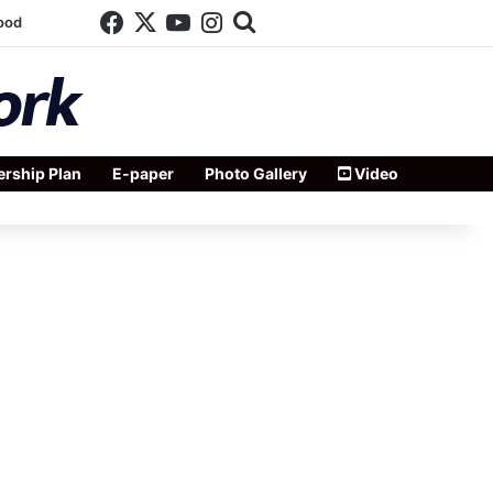
Facebook
X
YouTube
Instagram
Search for
ood
rship Plan
E-paper
Photo Gallery
Video