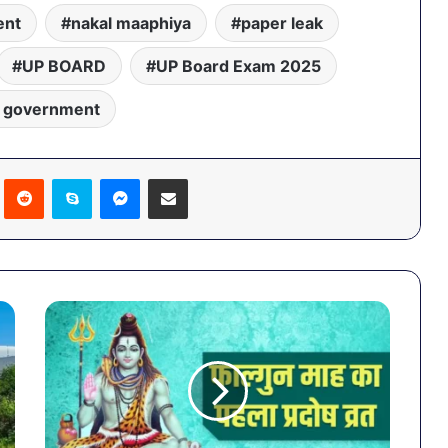
ent
nakal maaphiya
paper leak
UP BOARD
UP Board Exam 2025
i government
Pinterest
Reddit
Skype
Messenger
Share via Email