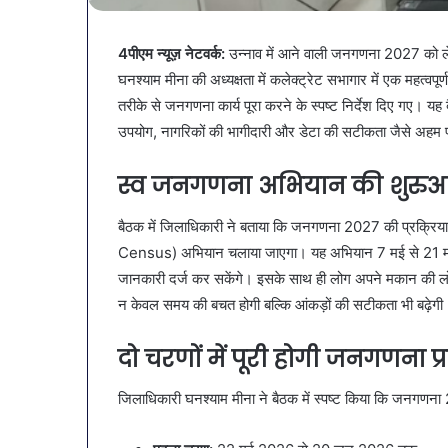
January 9, 2026
SAS
है?
व्यापारियों को राहत की पहल: SAS
March 30, 2026
नगर
गर्मियों
नगर में ट्रेडर्स कमीशन की पहली
पेट की समस्याओ
4पीएम न्यूज़ नेटवर्क:
उन्नाव में आने वाली जनगणना 2027 को ले
ें
में
बैठक, केजरीवाल–मान का बड़ा
गर्मियों में डाइट 
्रेडर्स
डाइट
घनश्याम मीना की अध्यक्षता में कलेक्ट्रेट सभागार में एक महत्वप
कदम
सब्जियां
कमीशन
में
तरीके से जनगणना कार्य पूरा करने के स्पष्ट निर्देश दिए गए। 
की
शामिल
उपयोग, नागरिकों की भागीदारी और डेटा की सटीकता जैसे अहम प
पहली
करें
बैठक,
ये
स्व जनगणना अभियान की शुरुआ
केजरीवाल–
7
मान
सब्जियां
का
बैठक में जिलाधिकारी ने बताया कि जनगणना 2027 की प्रक्रि
बड़ा
Census) अभियान चलाया जाएगा। यह अभियान 7 मई से 21 म
कदम
जानकारी दर्ज कर सकेंगे। इसके साथ ही लोग अपने मकान की लो
न केवल समय की बचत होगी बल्कि आंकड़ों की सटीकता भी बढ़ेगी
दो चरणों में पूरी होगी जनगणना प्र
जिलाधिकारी घनश्याम मीना ने बैठक में स्पष्ट किया कि जनगणना 2