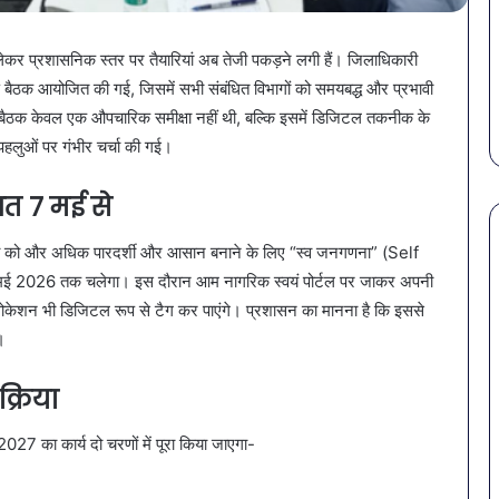
खतरनाक
February 18, 2026
बैक्टीरिया,
ं से बचना है?
सावधान! बोतलबंद पानी में मिला
कर प्रशासनिक स्तर पर तैयारियां अब तेजी पकड़ने लगी हैं। जिलाधिकारी
गोरखपुर
में शामिल करें ये 7
खतरनाक बैक्टीरिया, गोरखपुर क
की
ूर्ण बैठक आयोजित की गई, जिसमें सभी संबंधित विभागों को समयबद्ध और प्रभावी
4 कंपनियों के पानी पर लगी रोक
4
यह बैठक केवल एक औपचारिक समीक्षा नहीं थी, बल्कि इसमें डिजिटल तकनीक के
कंपनियों
हलुओं पर गंभीर चर्चा की गई।
के
पानी
त 7 मई से
पर
लगी
रोक
या को और अधिक पारदर्शी और आसान बनाने के लिए “स्व जनगणना” (Self
ई 2026 तक चलेगा। इस दौरान आम नागरिक स्वयं पोर्टल पर जाकर अपनी
केशन भी डिजिटल रूप से टैग कर पाएंगे। प्रशासन का मानना है कि इससे
।
क्रिया
027 का कार्य दो चरणों में पूरा किया जाएगा-