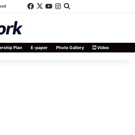
Facebook
X
YouTube
Instagram
Search for
ood
rship Plan
E-paper
Photo Gallery
Video