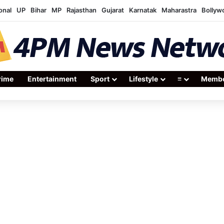
onal
UP
Bihar
MP
Rajasthan
Gujarat
Karnatak
Maharastra
Bollyw
rime
Entertainment
Sport
Lifestyle
≡
Membe