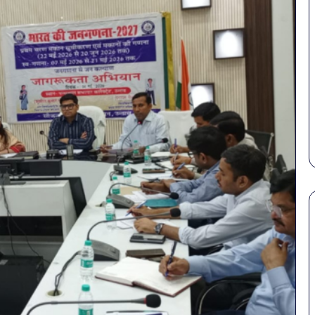
सावधान!
बोतलबंद
पानी
में
मिला