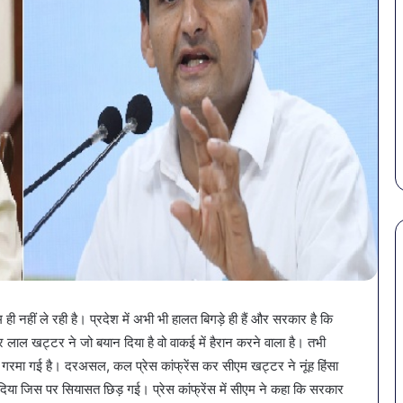
पेट
सावधान!
की
बोतलबंद
ही नहीं ले रही है। प्रदेश में अभी भी हालत बिगड़े ही हैं और सरकार है कि
समस्याओं
पानी
 लाल खट्टर ने जो बयान दिया है वो वाकई में हैरान करने वाला है। तभी
से
में
रमा गई है। दरअसल, कल प्रेस कांफ्रेंस कर सीएम खट्टर ने नूंह हिंसा
बचना
मिला
या जिस पर सियासत छिड़ गई। प्रेस कांफ्रेंस में सीएम ने कहा कि सरकार
है?
खतरनाक
ल: SAS
March 30, 2026
February