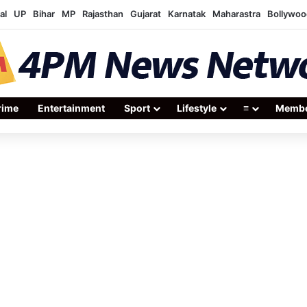
al
UP
Bihar
MP
Rajasthan
Gujarat
Karnatak
Maharastra
Bollywoo
rime
Entertainment
Sport
Lifestyle
≡
Membe