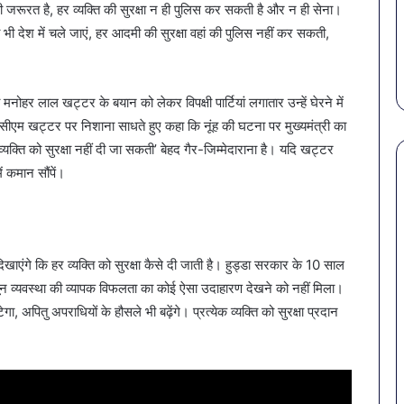
गर्मियों
बैक्टीरिया,
 जरूरत है, हर व्यक्ति की सुरक्षा न ही पुलिस कर सकती है और न ही सेना।
 पहली
पेट की समस्याओं से बचना है?
सावधान
में
गोरखपुर
देश में चले जाएं, हर आदमी की सुरक्षा वहां की पुलिस नहीं कर सकती,
ड़ा
गर्मियों में डाइट में शामिल करें ये 7
खतरनाक
डाइट
की
सब्जियां
4 कंपन
में
4
शामिल
कंपनियों
नोहर लाल खट्टर के बयान को लेकर विपक्षी पार्टियां लगातार उन्हें घेरने में
करें
के
ये
पानी
े भी सीएम खट्टर पर निशाना साधते हुए कहा कि नूंह की घटना पर मुख्यमंत्री का
7
पर
 व्यक्ति को सुरक्षा नहीं दी जा सकती’ बेहद गैर-जिम्मेदाराना है। यदि खट्टर
सब्जियां
लगी
ें कमान सौंपें।
रोक
दिखाएंगे कि हर व्यक्ति को सुरक्षा कैसे दी जाती है। हुड्डा सरकार के 10 साल
ानून व्यवस्था की व्यापक विफलता का कोई ऐसा उदाहारण देखने को नहीं मिला।
ितु अपराधियों के हौसले भी बढ़ेंगे। प्रत्येक व्यक्ति को सुरक्षा प्रदान