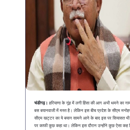
व्यापारियों
को
चंडीगढ़।
हरियाणा के नूंह में लगी हिंसा की आग अभी थमने का नाम 
राहत
बस बयानवाजी में मस्त है। लेकिन इस बीच प्रदेश के सीएम मनोहर
की
सीएम खट्टर का ये बयान सामने आने के बाद इस पर सियासत भी ग
पहल:
January 9, 2026
पर काफी कुछ कहा था। लेकिन इस दौरान उन्होंने कुछ ऐसा कह दि
SAS
व्यापारियों को राहत की पह