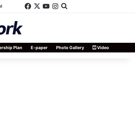
Facebook
X
YouTube
Instagram
Search for
d
rship Plan
E-paper
Photo Gallery
Video