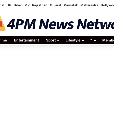
nal
UP
Bihar
MP
Rajasthan
Gujarat
Karnatak
Maharastra
Bollywo
rime
Entertainment
Sport
Lifestyle
≡
Membe