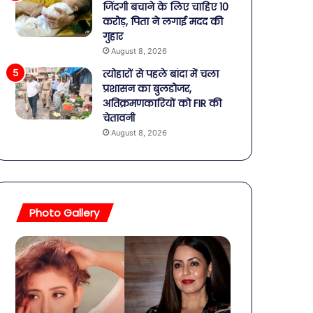
जिंदगी बचाने के लिए चाहिए 10
करोड़, पिता ने लगाई मदद की
गुहार
August 8, 2026
त्योहारों से पहले बांदा में चला
प्रशासन का बुलडोजर,
अतिक्रमणकारियों को FIR की
चेतावनी
August 8, 2026
Photo Gallery
बॉलीवुड
शिव-
की
पार्वती
तलाकशुदा
की
हसीनाएं,
शादी
इतने
का