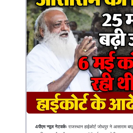
्यापारियों
पेट
ो
की
ाहत
समस्याओं
ी
से
4पीएम न्यूज नेटवर्कः
राजस्थान हाईकोर्ट जोधपुर ने आसाराम बा
हल:
बचना
January 9, 2026