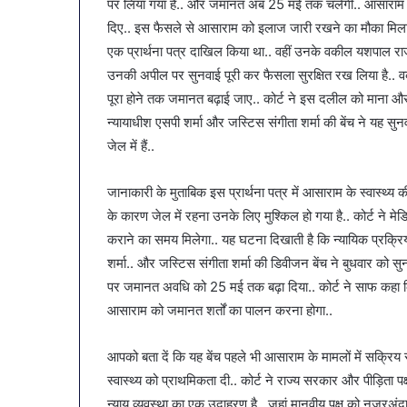
पर लिया गया है.. और जमानत अब 25 मई तक चलेगी.. आसाराम की 
SAS
है?
व्यापारियों को राहत की पहल: SAS
March 30, 2026
गर
गर्मियों
दिए.. इस फैसले से आसाराम को इलाज जारी रखने का मौका मिला ह
नगर में ट्रेडर्स कमीशन की पहली
पेट की समस्याओं
ं
में
एक प्रार्थना पत्र दाखिल किया था.. वहीं उनके वकील यशपाल राजपु
बैठक, केजरीवाल–मान का बड़ा
गर्मियों में डाइट 
्रेडर्स
डाइट
उनकी अपील पर सुनवाई पूरी कर फैसला सुरक्षित रख लिया है.
कदम
सब्जियां
कमीशन
में
पूरा होने तक जमानत बढ़ाई जाए.. कोर्ट ने इस दलील को माना औ
ी
शामिल
हली
करें
न्यायाधीश एसपी शर्मा और जस्टिस संगीता शर्मा की बेंच ने यह सु
ैठक,
ये
जेल में हैं..
ेजरीवाल–
7
ान
सब्जियां
जानाकारी के मुताबिक इस प्रार्थना पत्र में आसाराम के स्वास्थ्य
ा
ड़ा
के कारण जेल में रहना उनके लिए मुश्किल हो गया है.. कोर्ट ने म
कदम
कराने का समय मिलेगा.. यह घटना दिखाती है कि न्यायिक प्रक्रिया म
शर्मा.. और जस्टिस संगीता शर्मा की डिवीजन बेंच ने बुधवार को स
पर जमानत अवधि को 25 मई तक बढ़ा दिया.. कोर्ट ने साफ कहा 
आसाराम को जमानत शर्तों का पालन करना होगा..
आपको बता दें कि यह बेंच पहले भी आसाराम के मामलों में सक्रिय रही
स्वास्थ्य को प्राथमिकता दी.. कोर्ट ने राज्य सरकार और पीड़िता 
न्याय व्यवस्था का एक उदाहरण है.. जहां मानवीय पक्ष को नजरअं