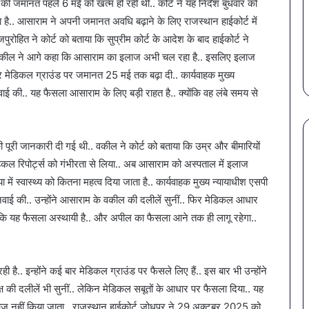
जमानत पहले 6 मई को खत्म हो रही थी.. कोर्ट ने यह निर्देश बुधवार को
खतरनाक
February 18, 2026
बैक्टीरिया,
ै.. आसाराम ने अपनी जमानत अवधि बढ़ाने के लिए राजस्थान हाईकोर्ट में
 से बचना है?
सावधान! बोतलबंद पानी में मिला
गोरखपुर
रोहित ने कोर्ट को बताया कि सुप्रीम कोर्ट के आदेश के बाद हाईकोर्ट ने
में शामिल करें ये 7
खतरनाक बैक्टीरिया, गोरखपुर क
की
. वकील ने आगे कहा कि आसाराम का इलाज अभी चल रहा है.. इसलिए इलाज
4 कंपनियों के पानी पर लगी रोक
4
र मेडिकल ग्राउंड पर जमानत 25 मई तक बढ़ा दी.. कार्यवाहक मुख्य
कंपनियों
के
नवाई की.. यह फैसला आसाराम के लिए बड़ी राहत है.. क्योंकि वह लंबे समय से
पानी
पर
लगी
 की पूरी जानकारी दी गई थी.. वकील ने कोर्ट को बताया कि उम्र और बीमारियों
रोक
ेडिकल रिपोर्ट्स को गंभीरता से लिया.. अब आसाराम को अस्पताल में इलाज
ें स्वास्थ्य को कितना महत्व दिया जाता है.. कार्यवाहक मुख्य न्यायाधीश एसपी
ुनवाई की.. उन्होंने आसाराम के वकील की दलीलें सुनीं.. फिर मेडिकल आधार
कि यह फैसला अस्थायी है.. और अपील का फैसला आने तक ही लागू रहेगा..
 है.. इन्होंने कई बार मेडिकल ग्राउंड पर फैसले लिए हैं.. इस बार भी उन्होंने
पक्ष की दलीलें भी सुनीं.. लेकिन मेडिकल सबूतों के आधार पर फैसला दिया.. यह
दाज नहीं किया जाता.. राजस्थान हाईकोर्ट जोधपुर ने 29 अक्टूबर 2025 को