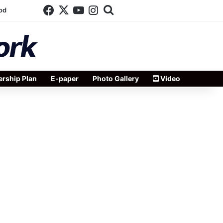
Facebook
X
YouTube
Instagram
Search for
od
rship Plan
E-paper
Photo Gallery
Video