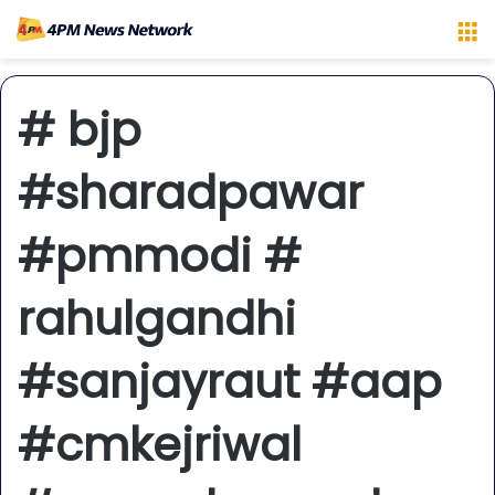
M
# bjp
#sharadpawar
#pmmodi #
rahulgandhi
#sanjayraut #aap
#cmkejriwal