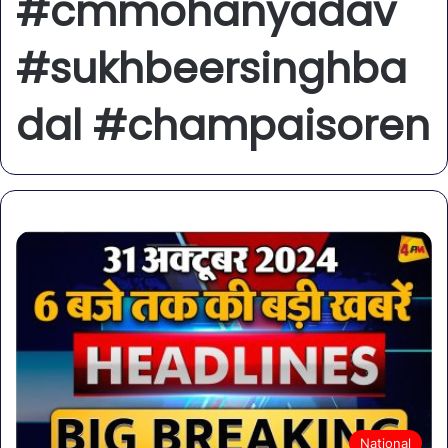
#cmmohanyadav
#sukhbeersinghba
dal #champaisoren
National