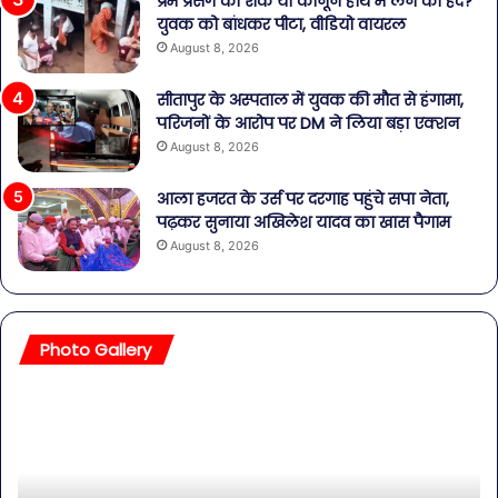
प्रेम प्रसंग का शक या कानून हाथ में लेने की हद?
युवक को बांधकर पीटा, वीडियो वायरल
August 8, 2026
सीतापुर के अस्पताल में युवक की मौत से हंगामा,
परिजनों के आरोप पर DM ने लिया बड़ा एक्शन
August 8, 2026
आला हजरत के उर्स पर दरगाह पहुंचे सपा नेता,
पढ़कर सुनाया अखिलेश यादव का खास पैगाम
August 8, 2026
Photo Gallery
सावधान!
बॉल
बोतलबंद
की
पानी
तल
में
हसी
मिला
इतन