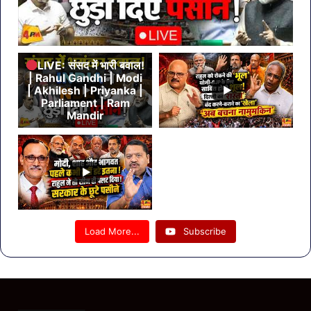
LIVE: संसद में भारी बवाल!
| Rahul Gandhi | Modi
| Akhilesh | Priyanka |
Parliament | Ram
Mandir
Load More...
Subscribe