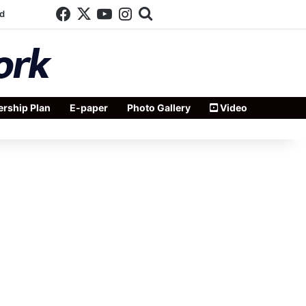
Facebook
X
YouTube
Instagram
Search for
d
rship Plan
E-paper
Photo Gallery
Video