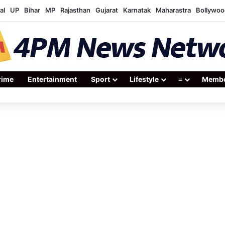
al
UP
Bihar
MP
Rajasthan
Gujarat
Karnatak
Maharastra
Bollywoo
rime
Entertainment
Sport
Lifestyle
≡
Membe