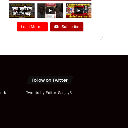
क्या कमीशन
की भेंट चढ़
गया
लखनऊ–
Load More...
Subscribe
कानपुर
एक्सप्रेसवे?
4PM की
ग्राउंड
रिपोर्ट में बड़े
सवाल
Follow on Twitter
ork
Tweets by Editor_SanjayS