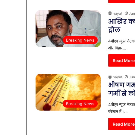
hayat
Jun
आखिर क्य
ट्रोल
Breaking News
4पीएम न्यूज़ नेटव
और बिहार…
Read More
hayat
Jun
भीषण गर्म
गर्मी से 
Breaking News
4पीएम न्यूज़ नेट
परेशान हैं।…
Read More
व्यापारियों
को