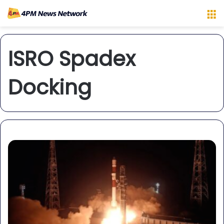
M
ISRO Spadex
Docking