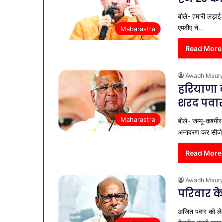
नगर में ट्रेडर्
में
बैठक, केजरीवा
बोले- हमारी लड़ाई
ट्रेडर्स
कदम
एमवीए ने…
Maharastra
कमीशन
की
Read More
पहली
बैठक,
केजरीवाल–
Awadh Maur
मान
हरियाणा क
का
शरद पवा
बड़ा
कदम
Maharastra
बोले- जम्मू-कश्मी
अनावरण कर सी
Read More
Awadh Maur
परिवार के
अजित पवार को लेकर 