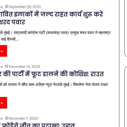
ya
September 29, 2025
भावित इलाकों में जल्द राहत कार्य शुरू करे
शरद पवार
्क मुंबई। राष्ट्रवादी कांग्रेस पार्टी (शरदचंद्र पवार) प्रमुख शरद पवार ने महाराष्ट्र
े कई हिस्सों…
 »
ya
December 14, 2024
की पार्टी में फूट डालने की कोशिश: राउत
ाओं को भाजपा ने सौंपा काम 4पीएम न्यूज़ नेटवर्क मुंबई। शिवसेना नेता संजय राउत
पेट
की
समस्याओं
 »
से
बचना
ya
November 7, 2024
है?
राहत की पहल: SAS
March 30, 2026
फोड़ेंगे जीत का पटाखा: उद्धव
गर्मियों