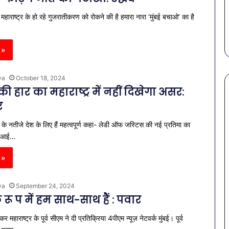
स कमीशन की पहली
पेट की समस्याओं से बचना है?
में
ल–मान का बड़ा
गर्मियों में डाइट में शामिल करें ये 7
 महाराष्ट्र के हो रहे गुजरातीकरण को रोकने की है हमारा नारा ‘मुंबई बचाओ’ का है
डाइट
सब्जियां
में
शामिल
 »
करें
ये
7
ya
October 18, 2024
सब्जियां
ी हार का महाराष्ट्र में नहीं दिखेगा असर:
र
र के नतीजे देश के लिए हैं महत्वपूर्ण कहा- लेडी ऑफ जस्टिस की नई प्रतिमा का
जेआई…
 »
ya
September 24, 2024
 रू प में हम साथ-साथ हैं : पवार
महाराष्ट्र के पूर्व सीएम ने दी प्रतिक्रिया 4पीएम न्यूज़ नेटवर्क मुंबई। पूर्व