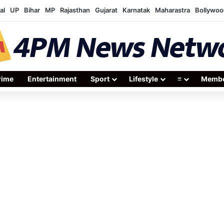
al
UP
Bihar
MP
Rajasthan
Gujarat
Karnatak
Maharastra
Bollywoo
rime
Entertainment
Sport
Lifestyle
≡
Membe