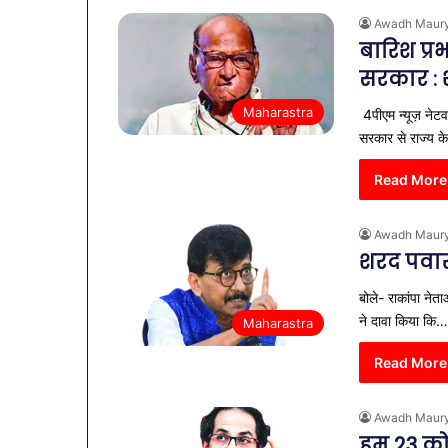
Awadh Maur
बारिश प्र
सरकार : 
Maharastra
4पीएम न्यूज़ नेटवर
सरकार से राज्य क
Read More
Awadh Maur
शरद पवार 
बोले- राकांपा नेत
व्यापारियों
ने दावा किया कि…
Maharastra
को
राहत
Read More
की
पहल:
January 9, 2026
Awadh Maur
SAS
व्यापारियों को 
हम 23 को 
नगर