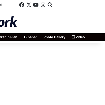
Facebook
X
YouTube
Instagram
Search for
d
rship Plan
E-paper
Photo Gallery
Video