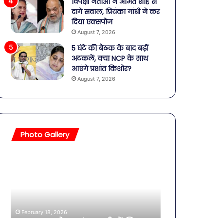
विपक्षी नेताओं ने अमित शाह से
दागे सवाल, प्रियंका गांधी ने कर
दिया एक्सपोज
August 7, 2026
5 घंटे की बैठक के बाद बढ़ीं
अटकलें, क्या NCP के साथ
आएंगे प्रशांत किशोर?
August 7, 2026
Photo Gallery
सावधान!
बॉलीवुड
बोतलबंद
की
पानी
तलाकशुदा
में
हसीनाएं,
मिला
इतने
खतरनाक
साल
February 18, 2026
बैक्टीरिया,
की