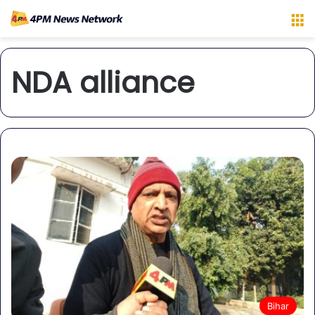
M
NDA alliance
Bihar