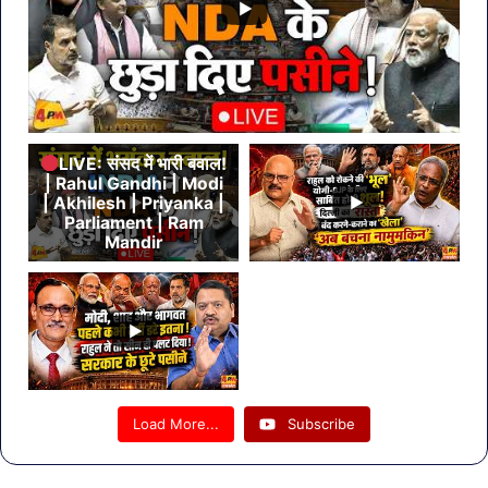
LIVE: संसद में भारी बवाल!
| Rahul Gandhi | Modi
| Akhilesh | Priyanka |
Parliament | Ram
Mandir
Load More...
Subscribe