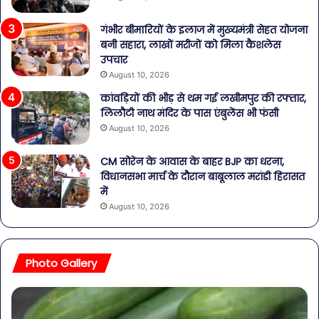
गंभीर बीमारियों के इलाज में मुख्यमंत्री सेहत योजना
बनी सहारा, लाखों मरीजों को मिला कैशलेस
उपचार
August 10, 2026
कांवड़ियों की भीड़ से थम गई लखीमपुर की रफ्तार,
लिलौटी नाथ मंदिर के पास एंबुलेंस भी फंसी
August 10, 2026
CM सोरेन के आवास के बाहर BJP का धरना,
विधानसभा मार्च के दौरान बाबूलाल मरांडी हिरासत
में
August 10, 2026
Photo Gallery
पेट
सा
की
बोत