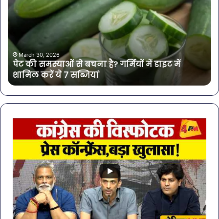
समस्याओं
पान
से
में
बचना
मिल
है?
खत
गर्मियों
बैक्
में
गोर
March 30, 2026
पेट की समस्याओं से बचना है? गर्मियों में डाइट में
डाइट
की
शामिल करें ये 7 सब्जियां
में
4
शामिल
कंप
करें
के
ये
पान
7
पर
सब्जियां
लग
रो