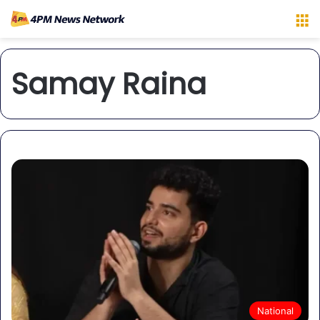
M
Samay Raina
National