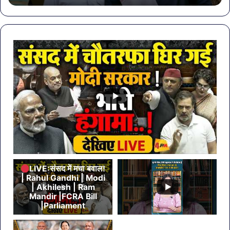
में
‘पं
यूथ
रन
20
का
आय
LIVE:संसद में मचा बवाल!
| Rahul Gandhi | Modi
| Akhilesh | Ram
Mandir |FCRA Bill
|Parliament