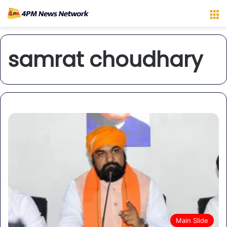
M
samrat choudhary
Main Slide