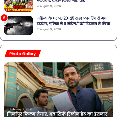
पलटवार, कहा- लिस्ट जारी करें
August 9, 2026
महिला के घर पर 20-25 राउंड फायरिंग से मचा
हड़कंप, पुलिस ने 9 संदिग्धों को हिरासत में लिया
August 9, 2026
Photo Gallery
मिर्जापुर
नशे
फिल्म
के
तैयार,
खि
अब
‘आ
सिर्फ
यूथ
रिलीज
विंग
डेट
ने
का
भरी
इंतजार
हुंक
February 2, 2026
मिर्जापुर फिल्म तैयार, अब सिर्फ रिलीज डेट का इंतजार
मोह