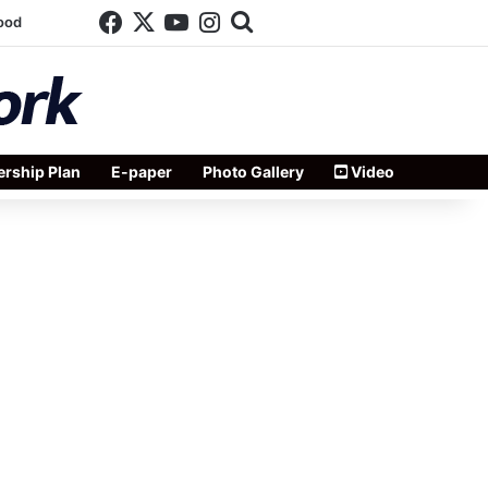
Facebook
X
YouTube
Instagram
Search for
ood
rship Plan
E-paper
Photo Gallery
Video