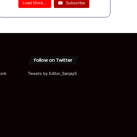
| Rahul
Load More...
Subscribe
Gandhi |
Modi |
Akhilesh
|
Priyanka
|
Parliame
nt | Ram
Mandir
Follow on Twitter
ork
Tweets by Editor_SanjayS