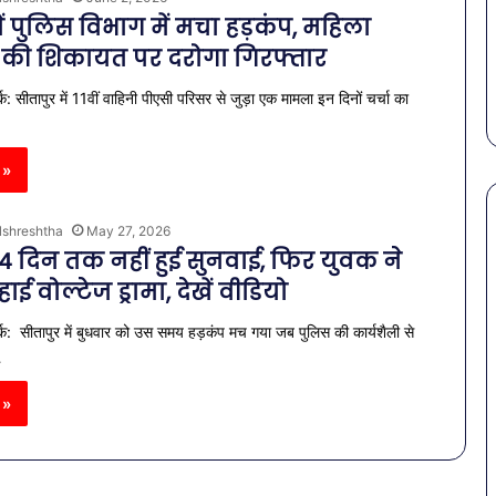
राहत की पहल: SAS
March 30, 2026
गर्मियों
ें पुलिस विभाग में मचा हड़कंप, महिला
स कमीशन की पहली
पेट की समस्याओं से बचना है?
में
की शिकायत पर दरोगा गिरफ्तार
ल–मान का बड़ा
गर्मियों में डाइट में शामिल करें ये 7
डाइट
सब्जियां
में
क: सीतापुर में 11वीं वाहिनी पीएसी परिसर से जुड़ा एक मामला इन दिनों चर्चा का
शामिल
करें
ये
 »
7
सब्जियां
lshreshtha
May 27, 2026
14 दिन तक नहीं हुई सुनवाई, फिर युवक ने
ई वोल्टेज ड्रामा, देखें वीडियो
र्क: सीतापुर में बुधवार को उस समय हड़कंप मच गया जब पुलिस की कार्यशैली से
…
 »