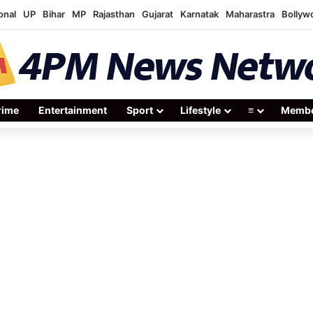
onal
UP
Bihar
MP
Rajasthan
Gujarat
Karnatak
Maharastra
Bollyw
rime
Entertainment
Sport
Lifestyle
≡
Membe