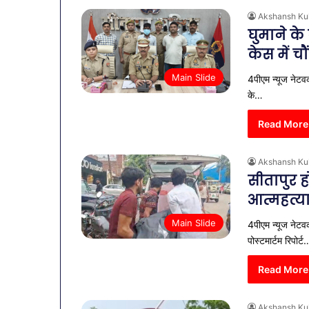
Akshansh Ku
घुमाने के
केस में च
Main Slide
4पीएम न्यूज नेटवर्
के…
Read More
Akshansh Ku
सीतापुर ह
आत्महत्य
Main Slide
4पीएम न्यूज नेटवर
व्यापारियों
पोस्टमार्टम रिपोर्ट
को
राहत
Read More
की
पहल:
January 9, 2026
SAS
Akshansh Ku