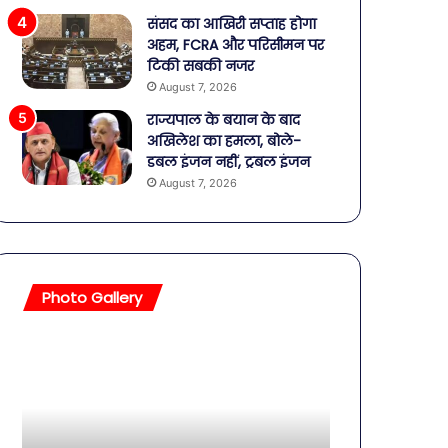
संसद का आखिरी सप्ताह होगा
अहम, FCRA और परिसीमन पर
टिकी सबकी नजर
August 7, 2026
राज्यपाल के बयान के बाद
अखिलेश का हमला, बोले-
डबल इंजन नहीं, ट्रबल इंजन
August 7, 2026
Photo Gallery
सावधान!
बॉलीवुड
बोतलबंद
की
पानी
तलाकशुदा
में
हसीनाएं,
मिला
इतने
खतरनाक
साल