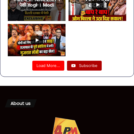
पेशी Yogi । Modi
Load More...
Subscribe
About us