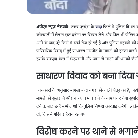
March 30, 2026
गर
गर्मियों
नगर में ट्रेडर्स कमीशन की पहली
पेट की समस्याओं
ं
में
बैठक, केजरीवाल–मान का बड़ा
गर्मियों में डाइट 
्रेडर्स
डाइट
कदम
सब्जियां
कमीशन
में
4पीएम न्यूज नेटवर्क:
उत्तर प्रदेश के
बांदा
जिले में पुलिस विभाग
ी
शामिल
कोतवाली में तैनात एक दरोगा पर रिश्वत लेने और फिर भी पीड़ित 
हली
करें
ैठक,
आने के बाद पूरे जिले में चर्चा तेज हो गई है और पुलिस महकमे की
ये
ेजरीवाल–
7
पारिवारिक विवाद में हुई साधारण मारपीट के मामले को हल्का करन
ान
सब्जियां
इसके बावजूद केस में छेड़खानी और जान से मारने की धमकी जैसी 
ा
ड़ा
साधारण विवाद को बना दिया 
कदम
जानकारी के अनुसार मामला बांदा नगर कोतवाली क्षेत्र का है, जहा
मामले को सुलझाने और धाराएं कम कराने के नाम पर दरोगा सुधीर
देने के बाद उन्हें उम्मीद थी कि पुलिस निष्पक्ष कार्रवाई करेगी,
दीं, जिससे परिवार हैरान रह गया।
विरोध करने पर थाने से भगा