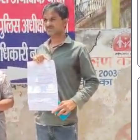
सावधान!
बोतलबंद
पानी
में
मिला
खतरनाक