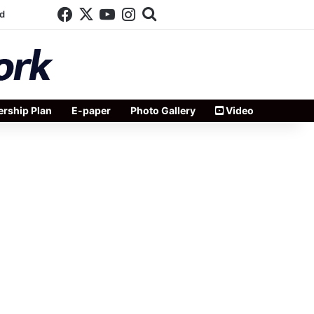
Facebook
X
YouTube
Instagram
Search for
d
rship Plan
E-paper
Photo Gallery
Video