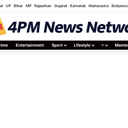
al
UP
Bihar
MP
Rajasthan
Gujarat
Karnatak
Maharastra
Bollywoo
rime
Entertainment
Sport
Lifestyle
≡
Membe