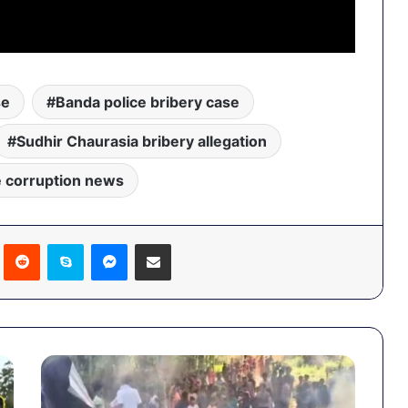
se
Banda police bribery case
Sudhir Chaurasia bribery allegation
e corruption news
Pinterest
Reddit
Skype
Messenger
Share via Email