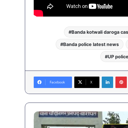
Banda kotwali daroga ca
Banda police latest news
UP polic
LinkedIn
Facebook
X