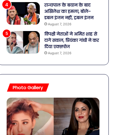
राज्यपाल के बयान के बाद
अखिलेश का हमला, बोले-
डबल इंजन नहीं, ट्रबल इंजन
August 7, 2026
विपक्षी नेताओं ने अमित शाह से
दागे सवाल, प्रियंका गांधी ने कर
दिया एक्सपोज
August 7, 2026
Photo Gallery
बॉलीवुड
शिव-
की
पार्वती
तलाकशुदा
की
हसीनाएं,
शादी
इतने
का
साल
जश्न: