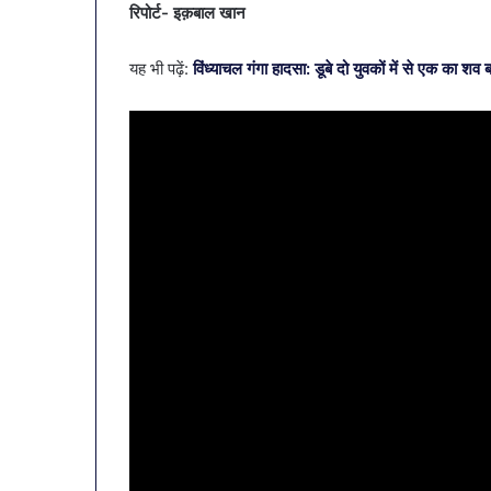
रिपोर्ट- इक़बाल खान
यह भी पढ़ें:
विंध्याचल गंगा हादसा: डूबे दो युवकों में से एक का श