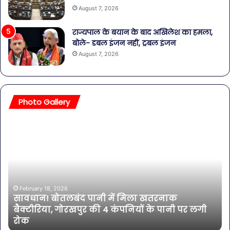
August 7, 2026
राज्यपाल के बयान के बाद अखिलेश का हमला,
बोले- डबल इंजन नहीं, ट्रबल इंजन
August 7, 2026
Photo Gallery
सावधान!
बॉली
बोतलबंद
की
पानी
तलाक
में
हसीना
मिला
इतने
खतरनाक
साल
बैक्टीरिया,
की
February 18, 2026
सावधान! बोतलबंद पानी में मिला खतरनाक
गोरखपुर
एक्ट्
बैक्टीरिया, गोरखपुर की 4 कंपनियों के पानी पर लगी
ब
की
भी
रोक
भ
4
शामि