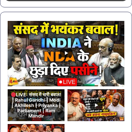
कंपनियों
के
पानी
पर
लगी
रोक
LIVE: संसद में भारी बवाल!
| Rahul Gandhi | Modi
| Akhilesh | Priyanka |
Parliament | Ram
Mandir