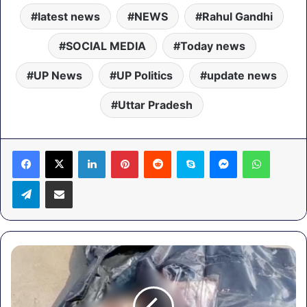
latest news
NEWS
Rahul Gandhi
SOCIAL MEDIA
Today news
UP News
UP Politics
update news
Uttar Pradesh
LinkedIn
Pinterest
Reddit
Skype
Messenger
WhatsA
Telegram
Share via Email