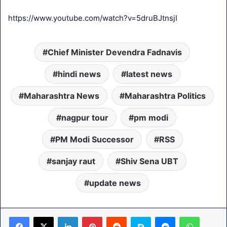
https://www.youtube.com/watch?v=5druBJtnsjI
Chief Minister Devendra Fadnavis
hindi news
latest news
Maharashtra News
Maharashtra Politics
nagpur tour
pm modi
PM Modi Successor
RSS
sanjay raut
Shiv Sena UBT
update news
LinkedIn
Pinterest
Reddit
Skype
Messenger
WhatsA