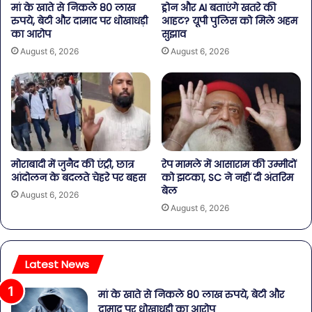
मां के खाते से निकले 80 लाख
ड्रोन और AI बताएंगे खतरे की
रुपये, बेटी और दामाद पर धोखाधड़ी
आहट? यूपी पुलिस को मिले अहम
का आरोप
सुझाव
August 6, 2026
August 6, 2026
मोराबादी में जुनैद की एंट्री, छात्र
रेप मामले में आसाराम की उम्मीदों
आंदोलन के बदलते चेहरे पर बहस
को झटका, SC ने नहीं दी अंतरिम
बेल
August 6, 2026
August 6, 2026
Latest News
मां के खाते से निकले 80 लाख रुपये, बेटी और
दामाद पर धोखाधड़ी का आरोप