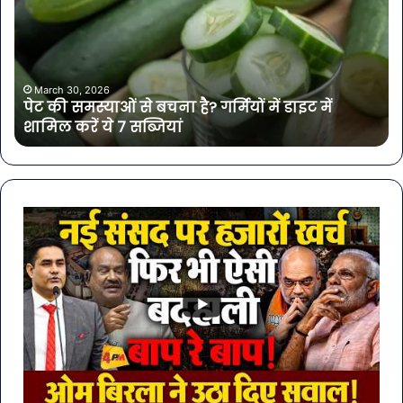
से
में
बचना
मिल
है?
खत
गर्मियों
बैक्
में
गोर
March 30, 2026
पेट की समस्याओं से बचना है? गर्मियों में डाइट में
डाइट
की
शामिल करें ये 7 सब्जियां
में
4
शामिल
कंप
करें
के
ये
पान
7
पर
सब्जियां
लग
रो