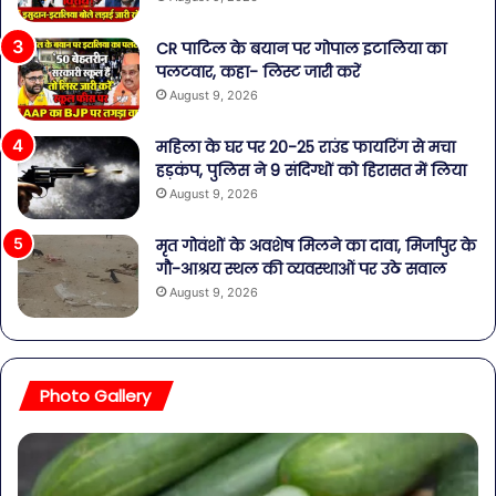
CR पाटिल के बयान पर गोपाल इटालिया का
पलटवार, कहा- लिस्ट जारी करें
August 9, 2026
महिला के घर पर 20-25 राउंड फायरिंग से मचा
हड़कंप, पुलिस ने 9 संदिग्धों को हिरासत में लिया
August 9, 2026
मृत गोवंशों के अवशेष मिलने का दावा, मिर्जापुर के
गौ-आश्रय स्थल की व्यवस्थाओं पर उठे सवाल
August 9, 2026
Photo Gallery
पेट
सा
की
बोत
समस्याओं
पान