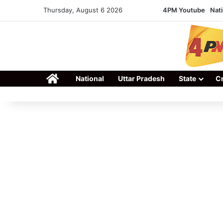
Thursday, August 6 2026
4PM Youtube
Nati
Home
National
Uttar Pradesh
State
C