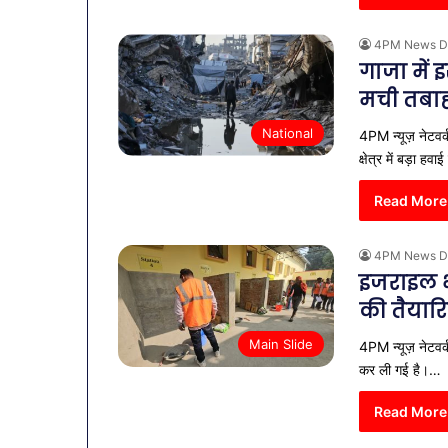
4PM News D
गाजा में 
मची तबा
National
4PM न्यूज़ नेटवर
क्षेत्र में बड़ा ह
Read More
4PM News D
इजराइल भे
की तैयारि
व्यापारियों
Main Slide
4PM न्यूज़ नेटवर्
को
कर ली गई है।…
राहत
की
Read More
पहल:
January 9, 2026
SAS
व्यापारियों को 