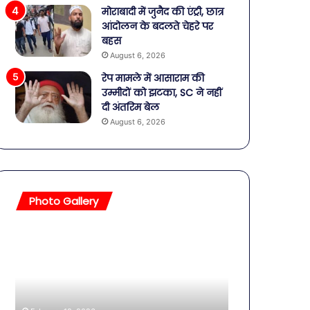
मोराबादी में जुनैद की एंट्री, छात्र
आंदोलन के बदलते चेहरे पर
बहस
August 6, 2026
रेप मामले में आसाराम की
उम्मीदों को झटका, SC ने नहीं
दी अंतरिम बेल
August 6, 2026
Photo Gallery
सावधान!
बॉलीवुड
बोतलबंद
की
पानी
तलाकशुदा
में
हसीनाएं,
मिला
इतने
खतरनाक
साल