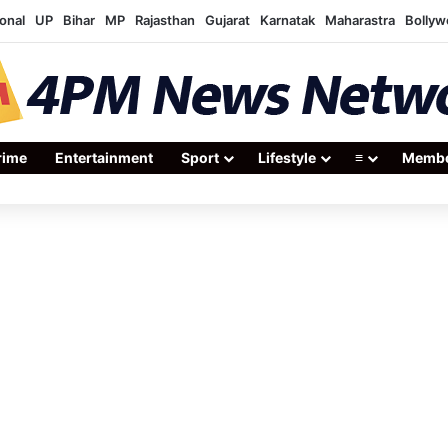
onal
UP
Bihar
MP
Rajasthan
Gujarat
Karnatak
Maharastra
Bolly
rime
Entertainment
Sport
Lifestyle
≡
Membe