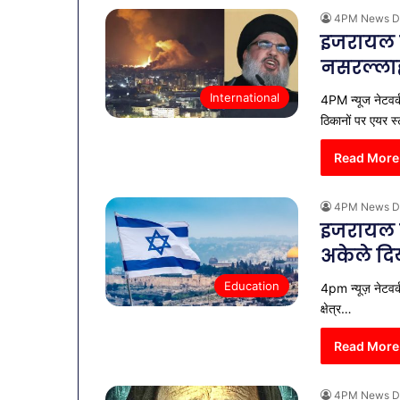
4PM News D
इजरायल ह
नसरल्लाह
International
4PM न्यूज नेटवर्
ठिकानों पर एयर 
Read More
4PM News D
इजरायल न
अकेले दि
Education
4pm न्यूज़ नेटवर्क
क्षेत्र…
Read More
4PM News D