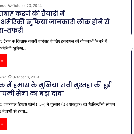
March 30, 2026
गर्मियों
स कमीशन की पहली
esk
October 20, 2024
पेट की समस्याओं से बचना है?
में
बाह करने की तैयारी में
ल–मान का बड़ा
गर्मियों में डाइट में शामिल करें ये 7
डाइट
अमेरिकी खुफिया जानकारी लीक होने से
सब्जियां
में
शामिल
रा-तफरी
करें
क: ईरान के खिलाफ जवाबी कार्रवाई के लिए इजरायल की योजनाओं के बारे में
ये
7
अमेरिकी खुफिया…
सब्जियां
 »
esk
October 3, 2024
इक में हमास के मुखिया रावी मुश्तहा की हुई
ायली सेना का बड़ा दावा
क: इजरायल डिफेंस फ़ोर्स (IDF) ने गुरुवार (03 अक्टूबर) को फिलिस्तीनी संगठन
्ठ नेताओं की हत्या…
 »