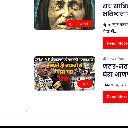
सच साबित
भविष्यवा
Ajab-Gazab
4pm न्यूज़ नेटवर्
किसी भी…
Read More
News_Desk
जंतर-मंत
घेरा, भा
Delhi
लोकसभा चुनाव के 
Read More