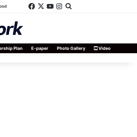
Facebook
X
YouTube
Instagram
Search for
wood
rship Plan
E-paper
Photo Gallery
Video