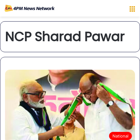
M
NCP Sharad Pawar
National