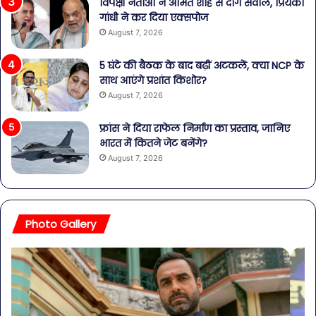
विपक्षी नेताओं ने अमित शाह से दागे सवाल, प्रियंका
गांधी ने कर दिया एक्सपोज
August 7, 2026
5 घंटे की बैठक के बाद बढ़ीं अटकलें, क्या NCP के
साथ आएंगे प्रशांत किशोर?
August 7, 2026
फ्रांस ने दिया राफेल निर्माण का प्रस्ताव, जानिए
भारत में कितने जेट बनेंगे?
August 7, 2026
Photo Gallery
व्यापारियों
पेट
को
की
राहत
समस
की
से
पहल:
बच