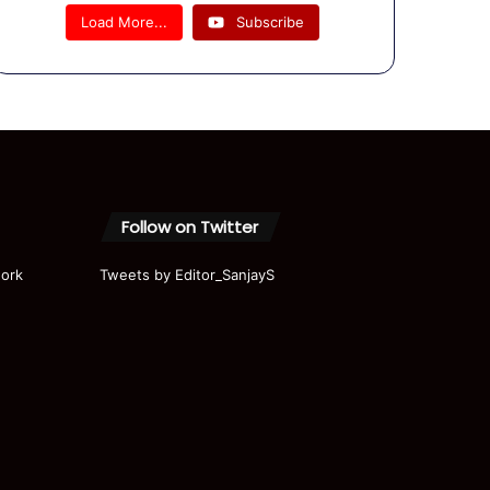
08
Load More...
Subscribe
August
Bulletin |
UP News
| यूपी की
दिनभर की
खबरें
Follow on Twitter
ork
Tweets by Editor_SanjayS