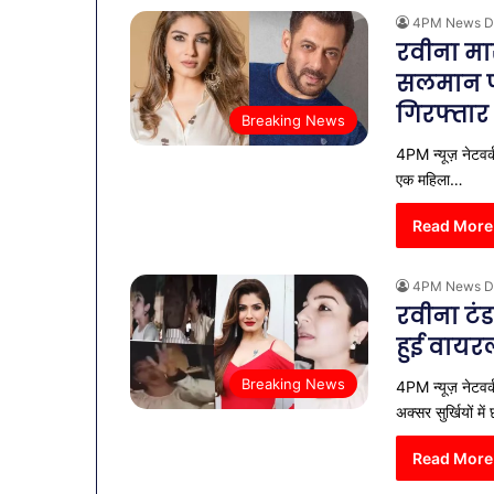
4PM News D
रवीना मा
सलमान पर
गिरफ्तार
Breaking News
4PM न्यूज़ नेटवर्
एक महिला…
Read More
4PM News D
रवीना टं
हुई वाय
Breaking News
4PM न्यूज़ नेटवर्क
व्यापारियों
को
अक्सर सुर्खियों मे
राहत
की
Read More
पहल:
January 9, 2026