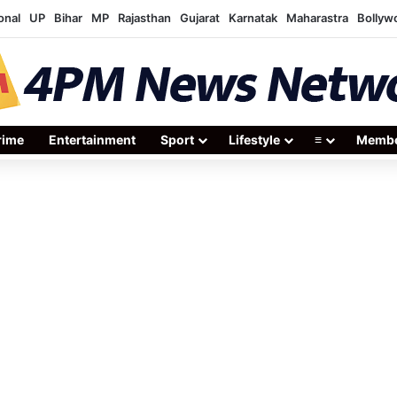
onal
UP
Bihar
MP
Rajasthan
Gujarat
Karnatak
Maharastra
Bollyw
rime
Entertainment
Sport
Lifestyle
≡
Membe