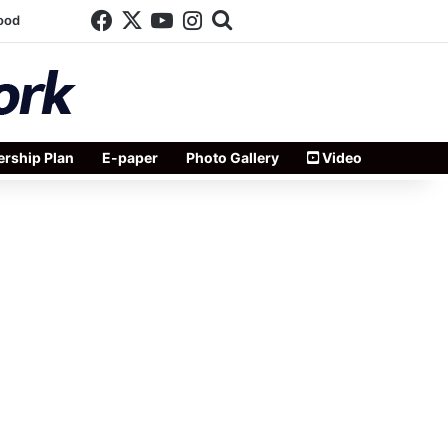
Facebook
X
YouTube
Instagram
Search for
ood
rship Plan
E-paper
Photo Gallery
Video