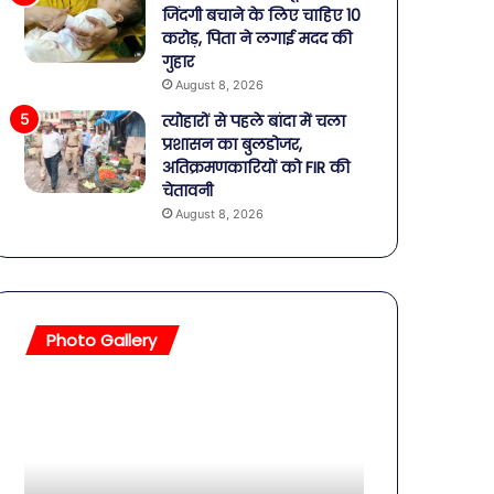
जिंदगी बचाने के लिए चाहिए 10
करोड़, पिता ने लगाई मदद की
गुहार
August 8, 2026
त्योहारों से पहले बांदा में चला
प्रशासन का बुलडोजर,
अतिक्रमणकारियों को FIR की
चेतावनी
August 8, 2026
Photo Gallery
सावधान!
बॉलीवुड
बोतलबंद
की
पानी
तलाकशुदा
में
हसीनाएं,
मिला
इतने