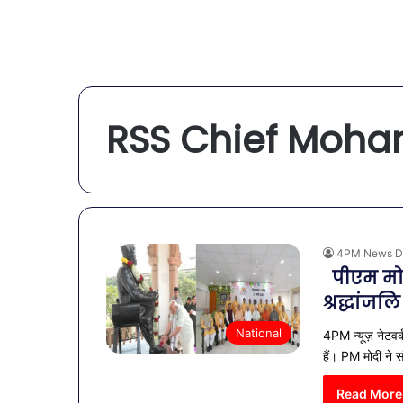
RSS Chief Moha
4PM News D
पीएम मोद
श्रद्धांजल
National
4PM न्यूज़ नेटवर
हैं। PM मोदी ने 
Read More