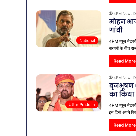
4PM News D
मोहन भाग
गांधी
National
4PM न्यूज़ नेटवर्
सरगर्मी के बीच र
Read More
4PM News D
बृजभूषण 
का किया 
व्यापारियों
Uttar Pradesh
4PM न्यूज नेटवर
को
राहत
इन दिनों अपने वि
की
पहल:
Read More
January 9, 2026
SAS
व्यापारियों को 