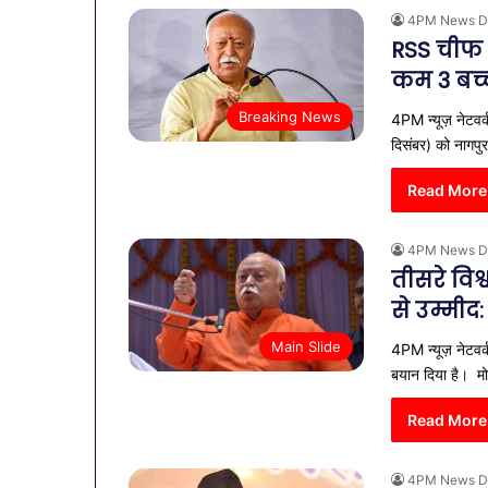
नगर
नगर में ट्रेडर्
4PM News D
में
बैठक, केजरीवा
RSS चीफ 
ट्रेडर्स
कदम
कमीशन
कम 3 बच्च
की
Breaking News
पहली
4PM न्यूज़ नेटवर्
बैठक,
दिसंबर) को नागपु
केजरीवाल–
मान
Read More
का
बड़ा
4PM News D
कदम
तीसरे विश
से उम्मीद
Main Slide
4PM न्यूज़ नेटवर्
बयान दिया है। 
Read More
4PM News D