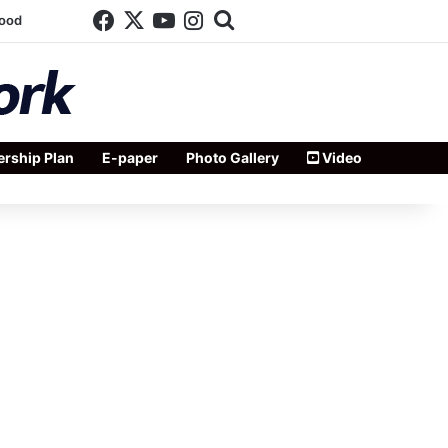
Facebook
X
YouTube
Instagram
Search for
wood
rship Plan
E-paper
Photo Gallery
Video