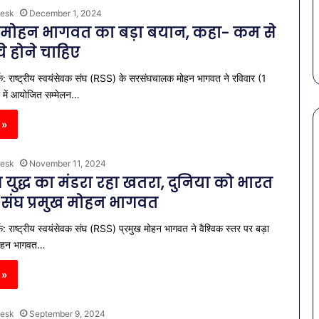
गर्मियों
स कमीशन की पहली
पेट की समस्याओं से बचना है?
esk
December 1, 2024
में
ल–मान का बड़ा
गर्मियों में डाइट में शामिल करें ये 7
मोहन भागवत का बड़ा बयान, कहा- कम से
डाइट
सब्जियां
में
े होने चाहिए
शामिल
क: राष्ट्रीय स्वयंसेवक संघ (RSS) के सरसंघचालक मोहन भागवत ने रविवार (1
करें
ये
र में आयोजित सम्मेलन…
7
सब्जियां
 »
esk
November 11, 2024
्व युद्ध का मंडरा रहा खतरा, दुनिया को भारत
: संघ प्रमुख मोहन भागवत
क: राष्ट्रीय स्वयंसेवक संघ (RSS) प्रमुख मोहन भागवत ने वैश्विक स्तर पर बड़ा
मोहन भागवत…
 »
esk
September 9, 2024