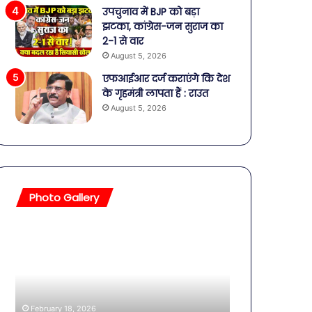
उपचुनाव में BJP को बड़ा
झटका, कांग्रेस-जन सुराज का
2-1 से वार
August 5, 2026
एफआईआर दर्ज कराएंगे कि देश
के गृहमंत्री लापता हैं : राउत
August 5, 2026
Photo Gallery
सावधान!
बॉलीवुड
बोतलबंद
की
पानी
तलाकशुदा
में
हसीनाएं,
मिला
इतने
खतरनाक
साल
February 18, 2026