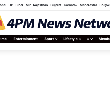
onal
UP
Bihar
MP
Rajasthan
Gujarat
Karnatak
Maharastra
Bolly
rime
Entertainment
Sport
Lifestyle
≡
Membe