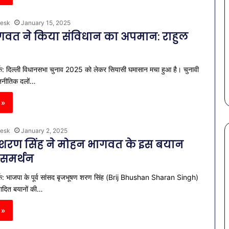
esk
January 15, 2025
वत ने किया संविधान का अपमान: राहुल
क: दिल्ली विधानसभा चुनाव 2025 को लेकर सियासी घमासान मचा हुआ है। चुनावी
ाजनीतिक दलों…
 »
esk
January 2, 2025
शरण सिंह ने मोहन भागवत के इस बयान
समर्थन
पेट
्क: भाजपा के पूर्व सांसद बृजभूषण शरण सिंह (Brij Bhushan Sharan Singh)
की
समस्याओं
वादित बयानों की…
से
बचना
 »
है?
राहत की पहल: SAS
March 30, 2026