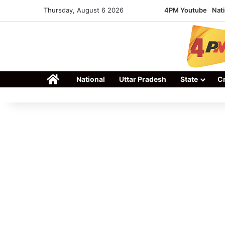
Thursday, August 6 2026
4PM Youtube
Nati
Home
National
Uttar Pradesh
State
C