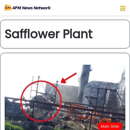
M
Safflower Plant
Main Slide