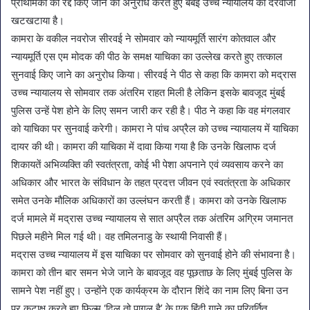
प्राथमिकी को रद्द किए जाने का अनुरोध करते हुए बंबई उच्च न्यायालय का दरवाजा
खटखटाया है।
कामरा के वकील नवरोज सीरवई ने सोमवार को न्यायमूर्ति सारंग कोतवाल और
न्यायमूर्ति एस एम मोदक की पीठ के समक्ष याचिका का उल्लेख करते हुए तत्काल
सुनवाई किए जाने का अनुरोध किया। सीरवई ने पीठ से कहा कि कामरा को मद्रास
उच्च न्यायालय से सोमवार तक अंतरिम राहत मिली है लेकिन इसके बावजूद मुंबई
पुलिस उन्हें पेश होने के लिए समन जारी कर रही है। पीठ ने कहा कि वह मंगलवार
को याचिका पर सुनवाई करेगी। कामरा ने पांच अप्रैल को उच्च न्यायालय में याचिका
दायर की थी। कामरा की याचिका में दावा किया गया है कि उनके खिलाफ दर्ज
शिकायतें अभिव्यक्ति की स्वतंत्रता, कोई भी पेशा अपनाने एवं व्यवसाय करने का
अधिकार और भारत के संविधान के तहत प्रदत्त जीवन एवं स्वतंत्रता के अधिकार
समेत उनके मौलिक अधिकारों का उल्लंघन करती हैं। कामरा को उनके खिलाफ
दर्ज मामले में मद्रास उच्च न्यायालय से सात अप्रैल तक अंतरिम अग्रिम जमानत
पिछले महीने मिल गई थी। वह तमिलनाडु के स्थायी निवासी हैं।
मद्रास उच्च न्यायालय में इस याचिका पर सोमवार को सुनवाई होने की संभावना है।
कामरा को तीन बार समन भेजे जाने के बावजूद वह पूछताछ के लिए मुंबई पुलिस के
सामने पेश नहीं हुए। उन्होंने एक कार्यक्रम के दौरान शिंदे का नाम लिए बिना उन
पर कटाक्ष करते हुए फिल्म ‘दिल तो पागल है’ के एक हिंदी गाने का परिवर्तित