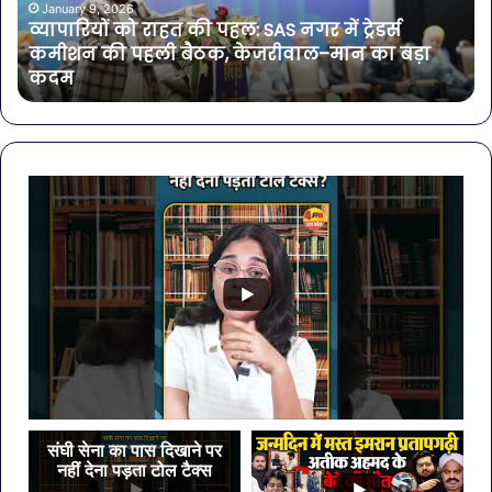
नगर
गर्मि
January 9, 2026
व्यापारियों को राहत की पहल: SAS नगर में ट्रेडर्स
में
में
कमीशन की पहली बैठक, केजरीवाल–मान का बड़ा
ट्रेडर्स
डा
कदम
कमीशन
में
की
शा
पहली
करें
बैठक,
ये
केजरीवाल–
7
मान
सब्ज
का
बड़ा
कदम
संघी सेना का पास दिखाने पर
नहीं देना पड़ता टोल टैक्स