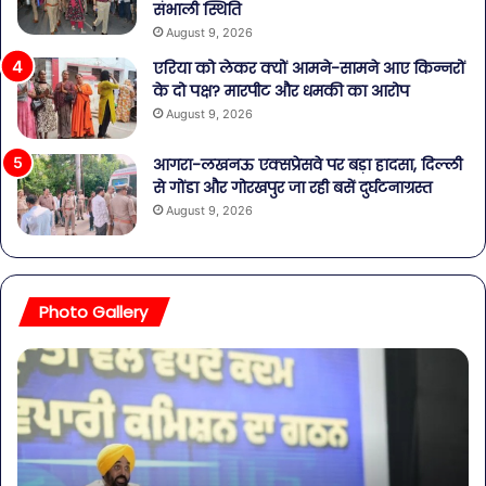
संभाली स्थिति
August 9, 2026
एरिया को लेकर क्यों आमने-सामने आए किन्नरों
के दो पक्ष? मारपीट और धमकी का आरोप
August 9, 2026
आगरा-लखनऊ एक्सप्रेसवे पर बड़ा हादसा, दिल्ली
से गोंडा और गोरखपुर जा रही बसें दुर्घटनाग्रस्त
August 9, 2026
Photo Gallery
व्यापारियों
पेट
को
की
राहत
समस
की
से
पहल:
बच
SAS
है?