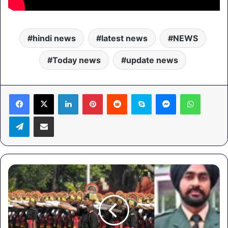
hindi news
latest news
NEWS
Today news
update news
LinkedIn
Pinterest
Reddit
Skype
Messenger
WhatsA
Telegram
Share via Email